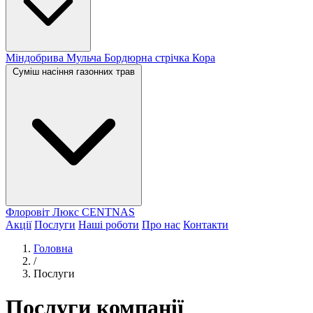
Міндобрива
Мульча
Бордюрна стрічка
Кора
Суміш насіння газонних трав
Флоровіт Люкс
СENTNAS
Акції
Послуги
Наші роботи
Про нас
Контакти
Головна
/
Послуги
Послуги компанії