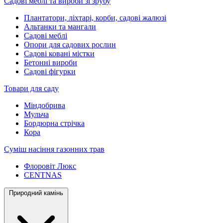
Садові меблі та вироби зі зрубу
Плантатори, ліхтарі, корби, садові жалюзі
Альтанки та мангали
Садові меблі
Опори для садових рослин
Садові ковані містки
Бетонні вироби
Садові фігурки
Товари для саду
Міндобрива
Мульча
Бордюрна стрічка
Кора
Суміш насіння газонних трав
Флоровіт Люкс
СENTNAS
Природний камінь