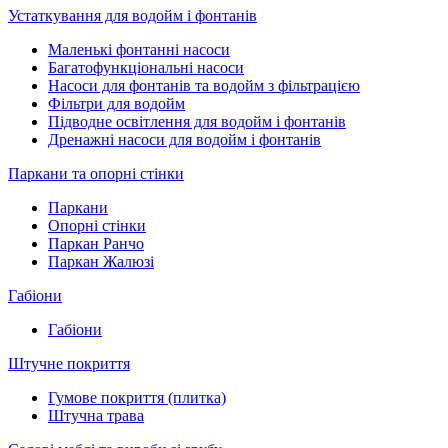
Устаткування для водойм і фонтанів
Маленькі фонтанні насоси
Багатофункціональні насоси
Насоси для фонтанів та водойм з фільтрацією
Фільтри для водойм
Підводне освітлення для водойм і фонтанів
Дренажні насоси для водойм і фонтанів
Паркани та опорні стінки
Паркани
Опорні стінки
Паркан Ранчо
Паркан Жалюзі
Габіони
Габіони
Штучне покриття
Гумове покриття (плитка)
Штучна трава