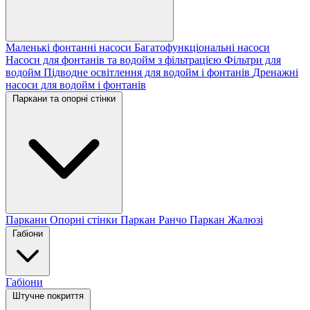
Маленькі фонтанні насоси
Багатофункціональні насоси
Насоси для фонтанів та водойм з фільтрацією
Фільтри для
водойм
Підводне освітлення для водойм і фонтанів
Дренажні
насоси для водойм і фонтанів
Паркани та опорні стінки
Паркани
Опорні стінки
Паркан Ранчо
Паркан Жалюзі
Габіони
Габіони
Штучне покриття