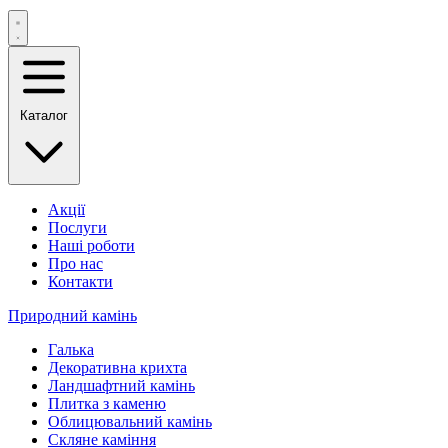
Каталог
Акції
Послуги
Наші роботи
Про нас
Контакти
Природний камінь
Галька
Декоративна крихта
Ландшафтний камінь
Плитка з каменю
Облицювальний камінь
Скляне каміння