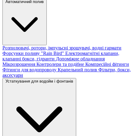
Автоматичний полив
Розпилювачі, ротори, імпульсні зрошувачі, водні гармати
Форсунки поливу "Rain Bird"
Електромагнітні клапани,
клапанні бокси, гідранти
Допоміжне обладнання
Мікрозрошення
Контролери та подібне
Компресійні фітинги
Фітинги для водопроводу
Крапельний полив
Фільтри, бокси,
аксесуари
Устаткування для водойм і фонтанів