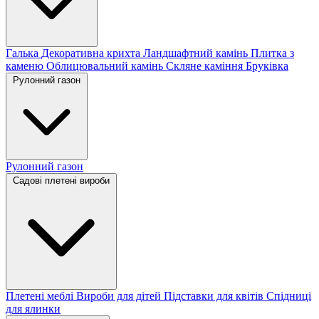
Галька
Декоративна крихта
Ландшафтний камінь
Плитка з
каменю
Облицювальний камінь
Скляне каміння
Бруківка
Рулонний газон
Рулонний газон
Садові плетені вироби
Плетені меблі
Вироби для дітей
Підставки для квітів
Спідниці
для ялинки