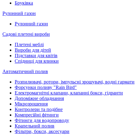
Бруківка
Рулонний газон
Рулонний газон
Садові плетені вироби
Плетені меблі
Вироби для дітей
Підставки для квітів
Спідниці для ялинки
Автоматичний полив
Розпилювачі, ротори, імпульсні зрошувачі, водні гармати
Форсунки поливу "Rain Bird"
Електромагнітні клапани, клапанні бокси, гідранти
Допоміжне обладнання
Мікрозрошення
Контролери та подібне
Компресійні фітинги
Фітинги для водопроводу
Крапельний полив
Фільтри, бокси, аксесуари