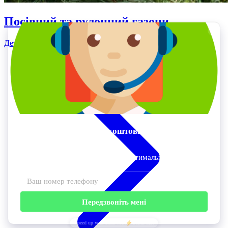
Посівний та рулонний газони
Детальніше