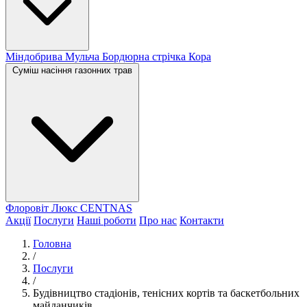
Міндобрива
Мульча
Бордюрна стрічка
Кора
Суміш насіння газонних трав
Флоровіт Люкс
СENTNAS
Акції
Послуги
Наші роботи
Про нас
Контакти
Головна
/
Послуги
/
Будівництво стадіонів, тенісних кортів та баскетбольних
майданчиків