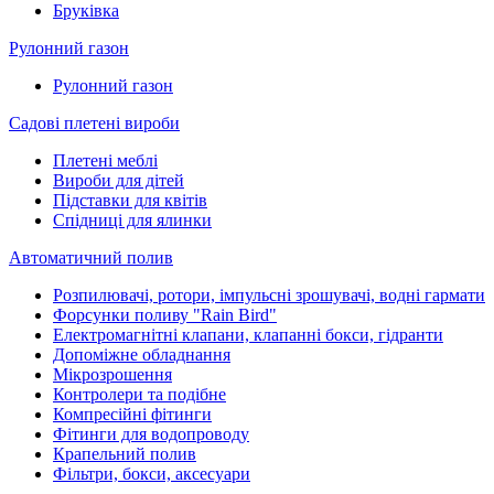
Бруківка
Рулонний газон
Рулонний газон
Садові плетені вироби
Плетені меблі
Вироби для дітей
Підставки для квітів
Спідниці для ялинки
Автоматичний полив
Розпилювачі, ротори, імпульсні зрошувачі, водні гармати
Форсунки поливу "Rain Bird"
Електромагнітні клапани, клапанні бокси, гідранти
Допоміжне обладнання
Мікрозрошення
Контролери та подібне
Компресійні фітинги
Фітинги для водопроводу
Крапельний полив
Фільтри, бокси, аксесуари