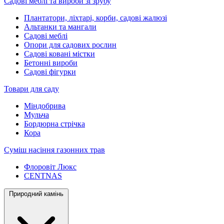
Садові меблі та вироби зі зрубу
Плантатори, ліхтарі, корби, садові жалюзі
Альтанки та мангали
Садові меблі
Опори для садових рослин
Садові ковані містки
Бетонні вироби
Садові фігурки
Товари для саду
Міндобрива
Мульча
Бордюрна стрічка
Кора
Суміш насіння газонних трав
Флоровіт Люкс
СENTNAS
Природний камінь