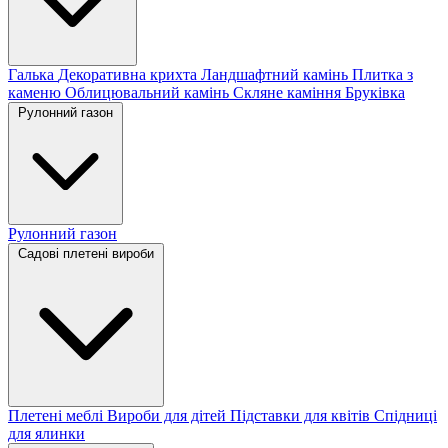
Галька
Декоративна крихта
Ландшафтний камінь
Плитка з
каменю
Облицювальний камінь
Скляне каміння
Бруківка
Рулонний газон
Рулонний газон
Садові плетені вироби
Плетені меблі
Вироби для дітей
Підставки для квітів
Спідниці
для ялинки