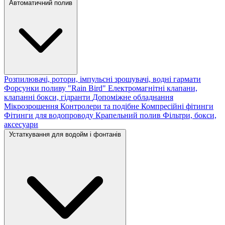
Автоматичний полив
Розпилювачі, ротори, імпульсні зрошувачі, водні гармати
Форсунки поливу "Rain Bird"
Електромагнітні клапани,
клапанні бокси, гідранти
Допоміжне обладнання
Мікрозрошення
Контролери та подібне
Компресійні фітинги
Фітинги для водопроводу
Крапельний полив
Фільтри, бокси,
аксесуари
Устаткування для водойм і фонтанів