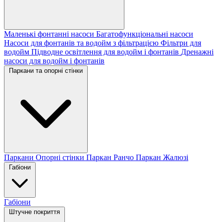
Маленькі фонтанні насоси
Багатофункціональні насоси
Насоси для фонтанів та водойм з фільтрацією
Фільтри для
водойм
Підводне освітлення для водойм і фонтанів
Дренажні
насоси для водойм і фонтанів
Паркани та опорні стінки
Паркани
Опорні стінки
Паркан Ранчо
Паркан Жалюзі
Габіони
Габіони
Штучне покриття