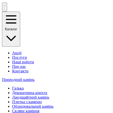
Каталог
Акції
Послуги
Наші роботи
Про нас
Контакти
Природний камінь
Галька
Декоративна крихта
Ландшафтний камінь
Плитка з каменю
Облицювальний камінь
Скляне каміння