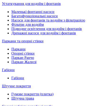
Устаткування для водойм і фонтанів
Маленькі фонтанні насоси
Багатофункціональні насоси
Насоси для фонтанів та водойм з фільтрацією
Фільтри для водойм
Підводне освітлення для водойм і фонтанів
Дренажні насоси для водойм і фонтанів
Паркани та опорні стінки
Паркани
Опорні стінки
Паркан Ранчо
Паркан Жалюзі
Габіони
Габіони
Штучне покриття
Гумове покриття (плитка)
Штучна трава