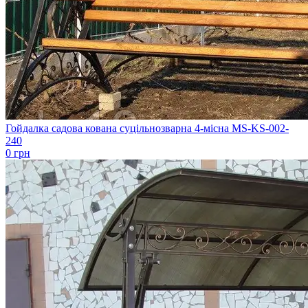
Гойдалка садова кована суцільнозварна 4-місна MS-KS-002-
240
0 грн