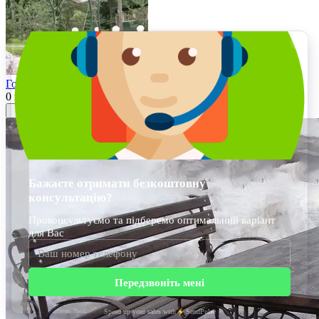
Гойдалка садова 3-місна MS-KS-004
0 грн