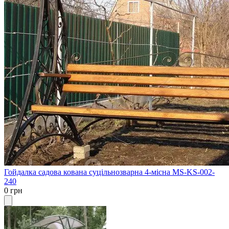
Гойдалка садова кована суцільнозварна 4-місна MS-KS-002-
240
0 грн