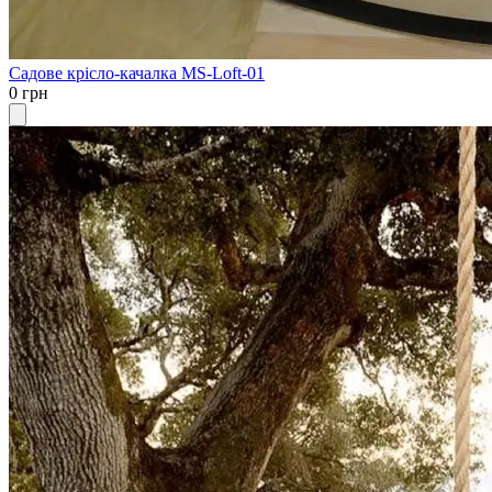
Садове крісло-качалка MS-Loft-01
0 грн