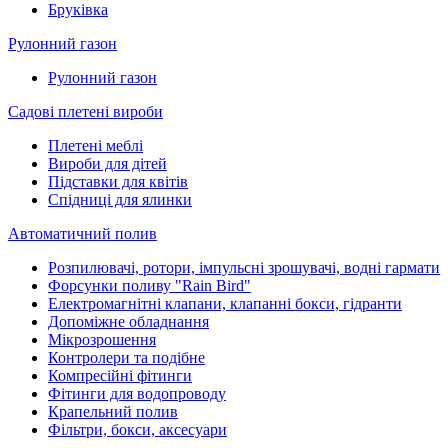
Бруківка
Рулонний газон
Рулонний газон
Садові плетені вироби
Плетені меблі
Вироби для дітей
Підставки для квітів
Спідниці для ялинки
Автоматичний полив
Розпилювачі, ротори, імпульсні зрошувачі, водні гармати
Форсунки поливу "Rain Bird"
Електромагнітні клапани, клапанні бокси, гідранти
Допоміжне обладнання
Мікрозрошення
Контролери та подібне
Компресійні фітинги
Фітинги для водопроводу
Крапельний полив
Фільтри, бокси, аксесуари