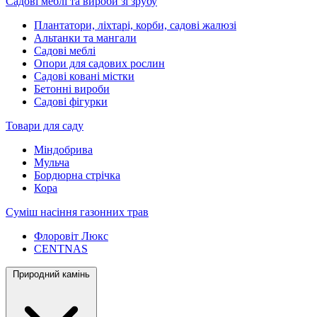
Садові меблі та вироби зі зрубу
Плантатори, ліхтарі, корби, садові жалюзі
Альтанки та мангали
Садові меблі
Опори для садових рослин
Садові ковані містки
Бетонні вироби
Садові фігурки
Товари для саду
Міндобрива
Мульча
Бордюрна стрічка
Кора
Суміш насіння газонних трав
Флоровіт Люкс
СENTNAS
Природний камінь