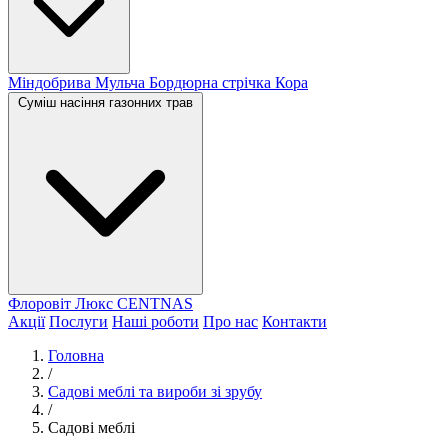
Міндобрива
Мульча
Бордюрна стрічка
Кора
Суміш насіння газонних трав
Флоровіт Люкс
СENTNAS
Акції
Послуги
Наші роботи
Про нас
Контакти
Головна
/
Садові меблі та вироби зі зрубу
/
Садові меблі