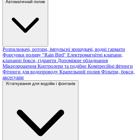
Автоматичний полив
Розпилювачі, ротори, імпульсні зрошувачі, водні гармати
Форсунки поливу "Rain Bird"
Електромагнітні клапани,
клапанні бокси, гідранти
Допоміжне обладнання
Мікрозрошення
Контролери та подібне
Компресійні фітинги
Фітинги для водопроводу
Крапельний полив
Фільтри, бокси,
аксесуари
Устаткування для водойм і фонтанів