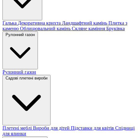
Галька
Декоративна крихта
Ландшафтний камінь
Плитка з
каменю
Облицювальний камінь
Скляне каміння
Бруківка
Рулонний газон
Рулонний газон
Садові плетені вироби
Плетені меблі
Вироби для дітей
Підставки для квітів
Спідниці
для ялинки