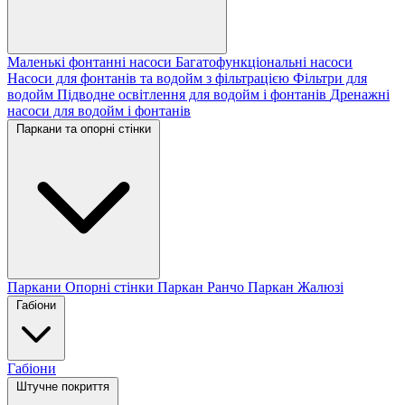
Маленькі фонтанні насоси
Багатофункціональні насоси
Насоси для фонтанів та водойм з фільтрацією
Фільтри для
водойм
Підводне освітлення для водойм і фонтанів
Дренажні
насоси для водойм і фонтанів
Паркани та опорні стінки
Паркани
Опорні стінки
Паркан Ранчо
Паркан Жалюзі
Габіони
Габіони
Штучне покриття