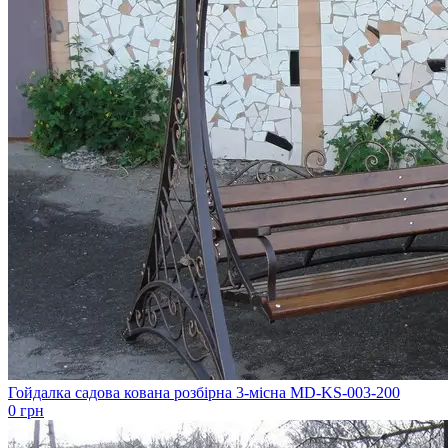
Гойдалка садова кована розбірна 3-місна MD-KS-003-200
0 грн