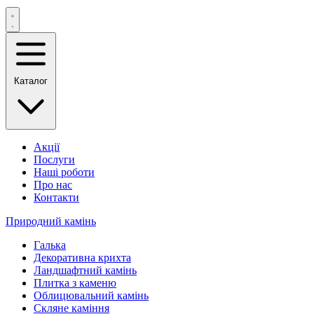
Каталог
Акції
Послуги
Наші роботи
Про нас
Контакти
Природний камінь
Галька
Декоративна крихта
Ландшафтний камінь
Плитка з каменю
Облицювальний камінь
Скляне каміння