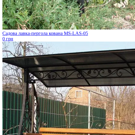
Садова лавка-пергола кована MS-LAS-05
0 грн