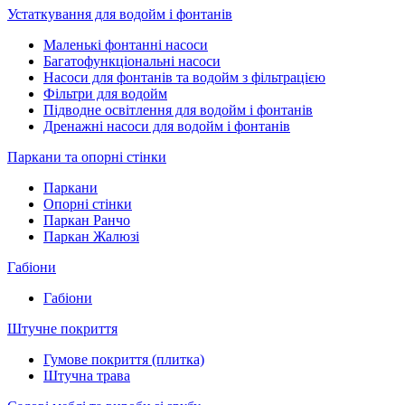
Устаткування для водойм і фонтанів
Маленькі фонтанні насоси
Багатофункціональні насоси
Насоси для фонтанів та водойм з фільтрацією
Фільтри для водойм
Підводне освітлення для водойм і фонтанів
Дренажні насоси для водойм і фонтанів
Паркани та опорні стінки
Паркани
Опорні стінки
Паркан Ранчо
Паркан Жалюзі
Габіони
Габіони
Штучне покриття
Гумове покриття (плитка)
Штучна трава