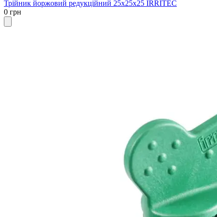
Трійник йоржовий редукційний 25х25х25 IRRITEC
0 грн