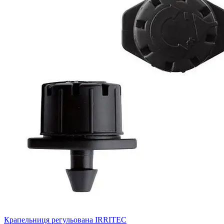
Крапельниця регульована IRRITEC