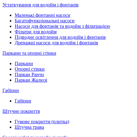
Устаткування для водойм і фонтанів
Маленькі фонтанні насоси
Багатофункціональні насоси
Насоси для фонтанів та водойм з фільтрацією
Фільтри для водойм
Підводне освітлення для водойм і фонтанів
Дренажні насоси для водойм і фонтанів
Паркани та опорні стінки
Паркани
Опорні стінки
Паркан Ранчо
Паркан Жалюзі
Габіони
Габіони
Штучне покриття
Гумове покриття (плитка)
Штучна трава