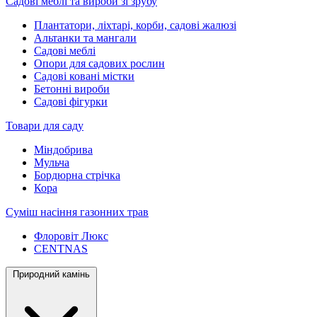
Садові меблі та вироби зі зрубу
Плантатори, ліхтарі, корби, садові жалюзі
Альтанки та мангали
Садові меблі
Опори для садових рослин
Садові ковані містки
Бетонні вироби
Садові фігурки
Товари для саду
Міндобрива
Мульча
Бордюрна стрічка
Кора
Суміш насіння газонних трав
Флоровіт Люкс
СENTNAS
Природний камінь