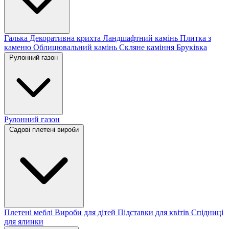
Галька
Декоративна крихта
Ландшафтний камінь
Плитка з
каменю
Облицювальний камінь
Скляне каміння
Бруківка
Рулонний газон
Рулонний газон
Садові плетені вироби
Плетені меблі
Вироби для дітей
Підставки для квітів
Спідниці
для ялинки