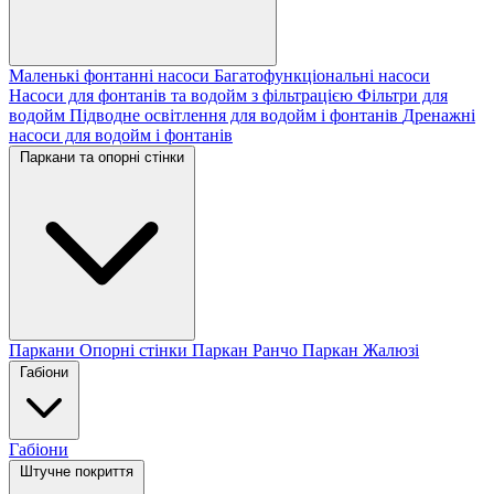
Маленькі фонтанні насоси
Багатофункціональні насоси
Насоси для фонтанів та водойм з фільтрацією
Фільтри для
водойм
Підводне освітлення для водойм і фонтанів
Дренажні
насоси для водойм і фонтанів
Паркани та опорні стінки
Паркани
Опорні стінки
Паркан Ранчо
Паркан Жалюзі
Габіони
Габіони
Штучне покриття