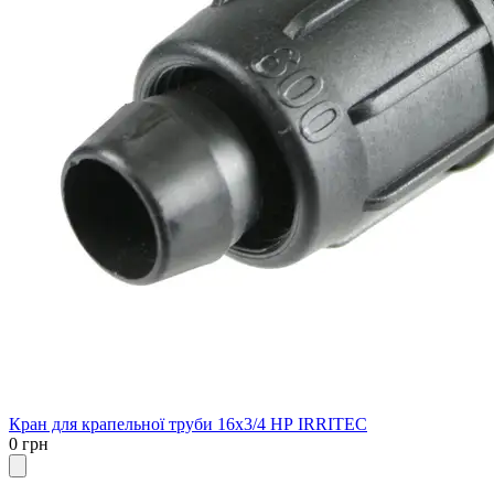
Кран для крапельної труби 16х3/4 НР IRRITEC
0 грн