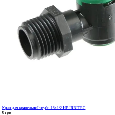
Кран для крапельної труби 16х1/2 НР IRRITEC
0 грн