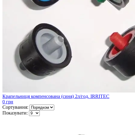
Крапельниця компенсована (синя) 2л/год. IRRITEC
0 грн
Сортування:
Показувати: