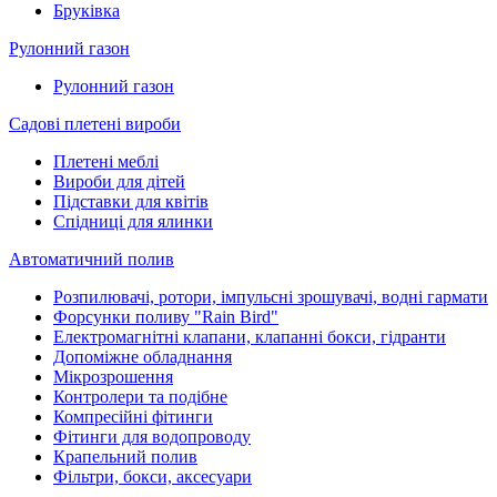
Бруківка
Рулонний газон
Рулонний газон
Садові плетені вироби
Плетені меблі
Вироби для дітей
Підставки для квітів
Спідниці для ялинки
Автоматичний полив
Розпилювачі, ротори, імпульсні зрошувачі, водні гармати
Форсунки поливу "Rain Bird"
Електромагнітні клапани, клапанні бокси, гідранти
Допоміжне обладнання
Мікрозрошення
Контролери та подібне
Компресійні фітинги
Фітинги для водопроводу
Крапельний полив
Фільтри, бокси, аксесуари