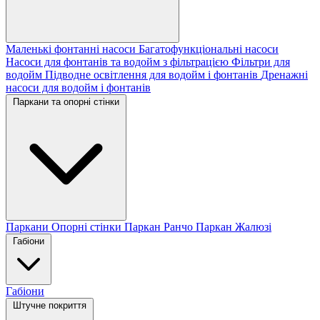
Маленькі фонтанні насоси
Багатофункціональні насоси
Насоси для фонтанів та водойм з фільтрацією
Фільтри для
водойм
Підводне освітлення для водойм і фонтанів
Дренажні
насоси для водойм і фонтанів
Паркани та опорні стінки
Паркани
Опорні стінки
Паркан Ранчо
Паркан Жалюзі
Габіони
Габіони
Штучне покриття