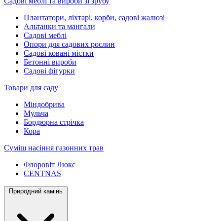
Садові меблі та вироби зі зрубу
Плантатори, ліхтарі, корби, садові жалюзі
Альтанки та мангали
Садові меблі
Опори для садових рослин
Садові ковані містки
Бетонні вироби
Садові фігурки
Товари для саду
Міндобрива
Мульча
Бордюрна стрічка
Кора
Суміш насіння газонних трав
Флоровіт Люкс
СENTNAS
Природний камінь