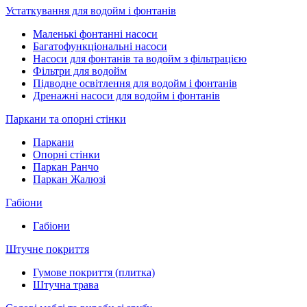
Устаткування для водойм і фонтанів
Маленькі фонтанні насоси
Багатофункціональні насоси
Насоси для фонтанів та водойм з фільтрацією
Фільтри для водойм
Підводне освітлення для водойм і фонтанів
Дренажні насоси для водойм і фонтанів
Паркани та опорні стінки
Паркани
Опорні стінки
Паркан Ранчо
Паркан Жалюзі
Габіони
Габіони
Штучне покриття
Гумове покриття (плитка)
Штучна трава