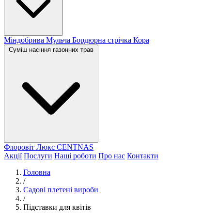
Міндобрива
Мульча
Бордюрна стрічка
Кора
Суміш насіння газонних трав
Флоровіт Люкс
СENTNAS
Акції
Послуги
Наші роботи
Про нас
Контакти
Головна
/
Садові плетені вироби
/
Підставки для квітів