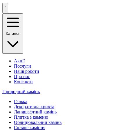
Каталог
Акції
Послуги
Наші роботи
Про нас
Контакти
Природний камінь
Галька
Декоративна крихта
Ландшафтний камінь
Плитка з каменю
Облицювальний камінь
Скляне каміння