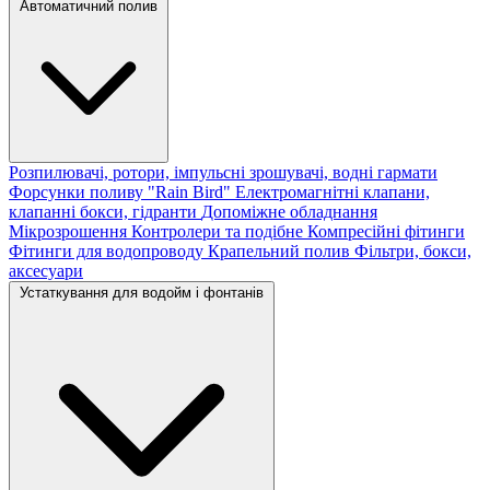
Автоматичний полив
Розпилювачі, ротори, імпульсні зрошувачі, водні гармати
Форсунки поливу "Rain Bird"
Електромагнітні клапани,
клапанні бокси, гідранти
Допоміжне обладнання
Мікрозрошення
Контролери та подібне
Компресійні фітинги
Фітинги для водопроводу
Крапельний полив
Фільтри, бокси,
аксесуари
Устаткування для водойм і фонтанів