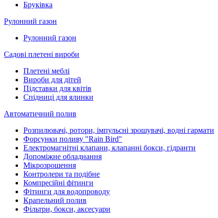
Бруківка
Рулонний газон
Рулонний газон
Садові плетені вироби
Плетені меблі
Вироби для дітей
Підставки для квітів
Спідниці для ялинки
Автоматичний полив
Розпилювачі, ротори, імпульсні зрошувачі, водні гармати
Форсунки поливу "Rain Bird"
Електромагнітні клапани, клапанні бокси, гідранти
Допоміжне обладнання
Мікрозрошення
Контролери та подібне
Компресійні фітинги
Фітинги для водопроводу
Крапельний полив
Фільтри, бокси, аксесуари