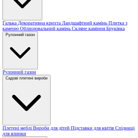
Галька
Декоративна крихта
Ландшафтний камінь
Плитка з
каменю
Облицювальний камінь
Скляне каміння
Бруківка
Рулонний газон
Рулонний газон
Садові плетені вироби
Плетені меблі
Вироби для дітей
Підставки для квітів
Спідниці
для ялинки