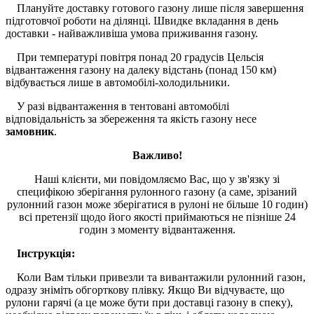
Плануйте доставку готового газону лише після завершення
підготовчої роботи на ділянці. Швидке вкладання в день
доставки - найважливіша умова приживання газону.
При температурі повітря понад 20 градусів Цельсія
відвантаження газону на далеку відстань (понад 150 км)
відбувається лише в автомобілі-холодильники.
У разі відвантаження в тентовані автомобілі
відповідальність за збереження та якість газону несе
замовник
.
Важливо!
Наші клієнти, ми повідомляємо Вас, що у зв'язку зі
специфікою зберігання рулонного газону (а саме, зрізаний
рулонний газон може зберігатися в рулоні не більше 10 годин)
всі претензії щодо його якості приймаються не пізніше 24
годин з моменту відвантаження.
Інструкція:
Коли Вам тільки привезли та вивантажили рулонний газон,
одразу зніміть обгорткову плівку. Якщо Ви відчуваєте, що
рулони гарячі (а це може бути при доставці газону в спеку),