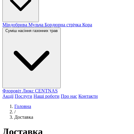
Міндобрива
Мульча
Бордюрна стрічка
Кора
Суміш насіння газонних трав
Флоровіт Люкс
СENTNAS
Акції
Послуги
Наші роботи
Про нас
Контакти
Головна
/
Доставка
Доставка