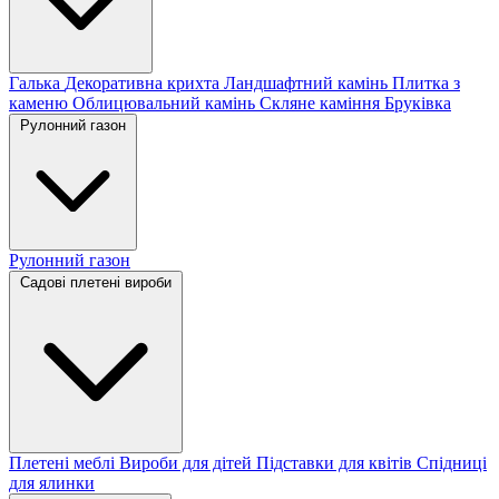
Галька
Декоративна крихта
Ландшафтний камінь
Плитка з
каменю
Облицювальний камінь
Скляне каміння
Бруківка
Рулонний газон
Рулонний газон
Садові плетені вироби
Плетені меблі
Вироби для дітей
Підставки для квітів
Спідниці
для ялинки