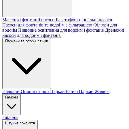
Маленькі фонтанні насоси
Багатофункціональні насоси
Насоси для фонтанів та водойм з фільтрацією
Фільтри для
водойм
Підводне освітлення для водойм і фонтанів
Дренажні
насоси для водойм і фонтанів
Паркани та опорні стінки
Паркани
Опорні стінки
Паркан Ранчо
Паркан Жалюзі
Габіони
Габіони
Штучне покриття