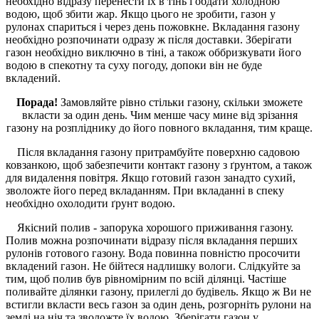
необхідно відразу перенести їх в тінь і обдати холодною
водою, щоб збити жар. Якщо цього не зробити, газон у
рулонах спариться і через день пожовкне. Вкладання газону
необхідно розпочинати одразу ж після доставки. Зберігати
газон необхідно виключно в тіні, а також оббризкувати його
водою в спекотну та суху погоду, допоки він не буде
вкладений.
Порада!
Замовляйте рівно стільки газону, скільки зможете
вкласти за один день. Чим менше часу мине від зрізання
газону на розпліднику до його повного вкладання, тим краще.
Після вкладання газону притрамбуйте поверхню садовою
ковзанкою, щоб забезпечити контакт газону з ґрунтом, а також
для видалення повітря. Якщо готовий газон занадто сухий,
зволожте його перед вкладанням. При вкладанні в спеку
необхідно охолодити ґрунт водою.
Якісний полив - запорука хорошого приживання газону.
Полив можна розпочинати відразу після вкладання перших
рулонів готового газону. Вода повинна повністю просочити
вкладений газон. Не бійтеся надлишку вологи. Слідкуйте за
тим, щоб полив був рівномірним по всій ділянці. Частіше
поливайте ділянки газону, прилеглі до будівель. Якщо ж Ви не
встигли вкласти весь газон за один день, розгорніть рулони на
землі на ніч та зволожте їх водою.
Зберігати газон у