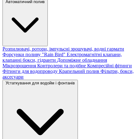
Автоматичний полив
Розпилювачі, ротори, імпульсні зрошувачі, водні гармати
Форсунки поливу "Rain Bird"
Електромагнітні клапани,
клапанні бокси, гідранти
Допоміжне обладнання
Мікрозрошення
Контролери та подібне
Компресійні фітинги
Фітинги для водопроводу
Крапельний полив
Фільтри, бокси,
аксесуари
Устаткування для водойм і фонтанів