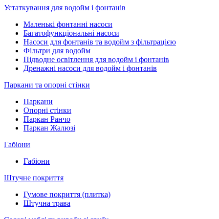
Устаткування для водойм і фонтанів
Маленькі фонтанні насоси
Багатофункціональні насоси
Насоси для фонтанів та водойм з фільтрацією
Фільтри для водойм
Підводне освітлення для водойм і фонтанів
Дренажні насоси для водойм і фонтанів
Паркани та опорні стінки
Паркани
Опорні стінки
Паркан Ранчо
Паркан Жалюзі
Габіони
Габіони
Штучне покриття
Гумове покриття (плитка)
Штучна трава