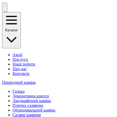
Каталог
Акції
Послуги
Наші роботи
Про нас
Контакти
Природний камінь
Галька
Декоративна крихта
Ландшафтний камінь
Плитка з каменю
Облицювальний камінь
Скляне каміння