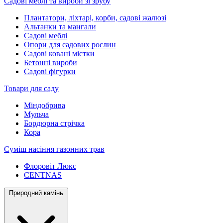
Садові меблі та вироби зі зрубу
Плантатори, ліхтарі, корби, садові жалюзі
Альтанки та мангали
Садові меблі
Опори для садових рослин
Садові ковані містки
Бетонні вироби
Садові фігурки
Товари для саду
Міндобрива
Мульча
Бордюрна стрічка
Кора
Суміш насіння газонних трав
Флоровіт Люкс
СENTNAS
Природний камінь