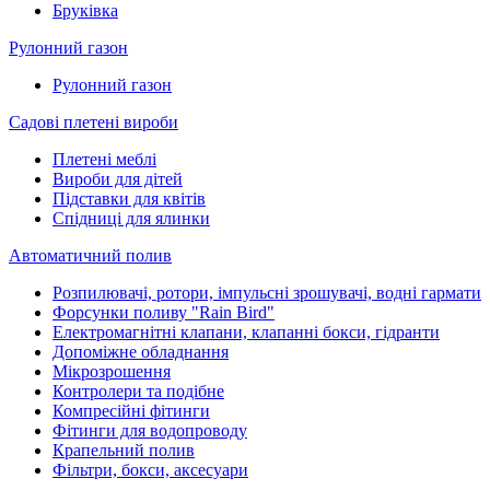
Бруківка
Рулонний газон
Рулонний газон
Садові плетені вироби
Плетені меблі
Вироби для дітей
Підставки для квітів
Спідниці для ялинки
Автоматичний полив
Розпилювачі, ротори, імпульсні зрошувачі, водні гармати
Форсунки поливу "Rain Bird"
Електромагнітні клапани, клапанні бокси, гідранти
Допоміжне обладнання
Мікрозрошення
Контролери та подібне
Компресійні фітинги
Фітинги для водопроводу
Крапельний полив
Фільтри, бокси, аксесуари