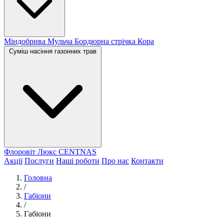
Міндобрива
Мульча
Бордюрна стрічка
Кора
Суміш насіння газонних трав
Флоровіт Люкс
СENTNAS
Акції
Послуги
Наші роботи
Про нас
Контакти
Головна
/
Габіони
/
Габіони