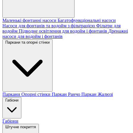
Маленькі фонтанні насоси
Багатофункціональні насоси
Насоси для фонтанів та водойм з фільтрацією
Фільтри для
водойм
Підводне освітлення для водойм і фонтанів
Дренажні
насоси для водойм і фонтанів
Паркани та опорні стінки
Паркани
Опорні стінки
Паркан Ранчо
Паркан Жалюзі
Габіони
Габіони
Штучне покриття