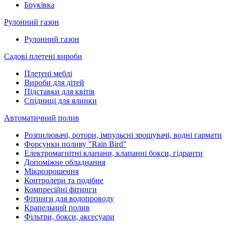
Бруківка
Рулонний газон
Рулонний газон
Садові плетені вироби
Плетені меблі
Вироби для дітей
Підставки для квітів
Спідниці для ялинки
Автоматичний полив
Розпилювачі, ротори, імпульсні зрошувачі, водні гармати
Форсунки поливу "Rain Bird"
Електромагнітні клапани, клапанні бокси, гідранти
Допоміжне обладнання
Мікрозрошення
Контролери та подібне
Компресійні фітинги
Фітинги для водопроводу
Крапельний полив
Фільтри, бокси, аксесуари