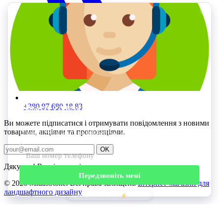
+380 97 680 18 83
Ви можете підписатися і отримувати повідомлення з новими
товарами, акціями та пропозиціями.
OK
Дякуємо! Ви підписані.
©
2026 MidasStone. Всі права захищені.
Інтернет-магазин для
ландшафтного дизайну