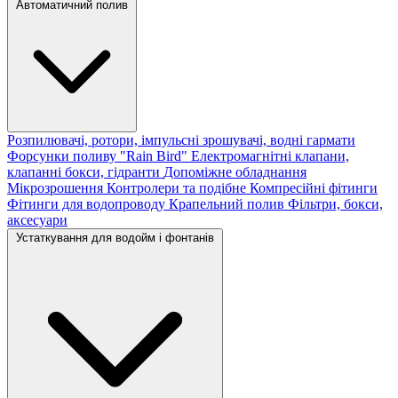
Автоматичний полив
Розпилювачі, ротори, імпульсні зрошувачі, водні гармати
Форсунки поливу "Rain Bird"
Електромагнітні клапани,
клапанні бокси, гідранти
Допоміжне обладнання
Мікрозрошення
Контролери та подібне
Компресійні фітинги
Фітинги для водопроводу
Крапельний полив
Фільтри, бокси,
аксесуари
Устаткування для водойм і фонтанів