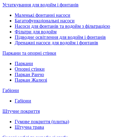
Устаткування для водойм і фонтанів
Маленькі фонтанні насоси
Багатофункціональні насоси
Насоси для фонтанів та водойм з фільтрацією
Фільтри для водойм
Підводне освітлення для водойм і фонтанів
Дренажні насоси для водойм і фонтанів
Паркани та опорні стінки
Паркани
Опорні стінки
Паркан Ранчо
Паркан Жалюзі
Габіони
Габіони
Штучне покриття
Гумове покриття (плитка)
Штучна трава