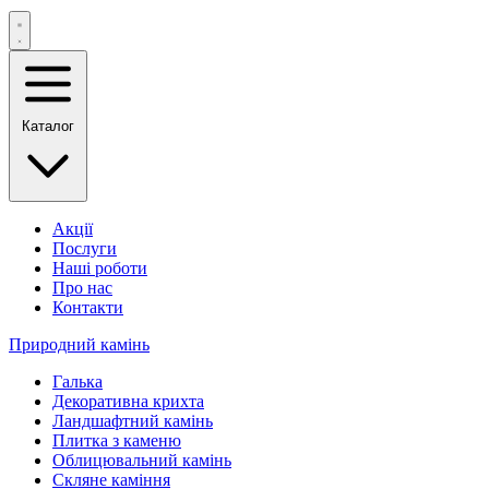
Каталог
Акції
Послуги
Наші роботи
Про нас
Контакти
Природний камінь
Галька
Декоративна крихта
Ландшафтний камінь
Плитка з каменю
Облицювальний камінь
Скляне каміння