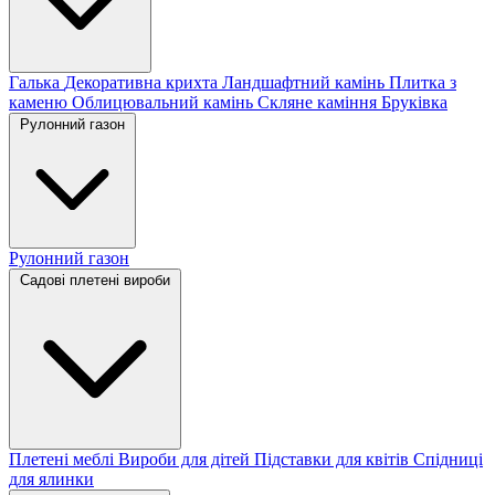
Галька
Декоративна крихта
Ландшафтний камінь
Плитка з
каменю
Облицювальний камінь
Скляне каміння
Бруківка
Рулонний газон
Рулонний газон
Садові плетені вироби
Плетені меблі
Вироби для дітей
Підставки для квітів
Спідниці
для ялинки