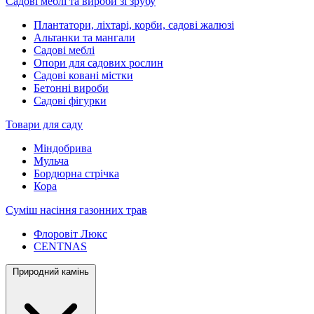
Садові меблі та вироби зі зрубу
Плантатори, ліхтарі, корби, садові жалюзі
Альтанки та мангали
Садові меблі
Опори для садових рослин
Садові ковані містки
Бетонні вироби
Садові фігурки
Товари для саду
Міндобрива
Мульча
Бордюрна стрічка
Кора
Суміш насіння газонних трав
Флоровіт Люкс
СENTNAS
Природний камінь