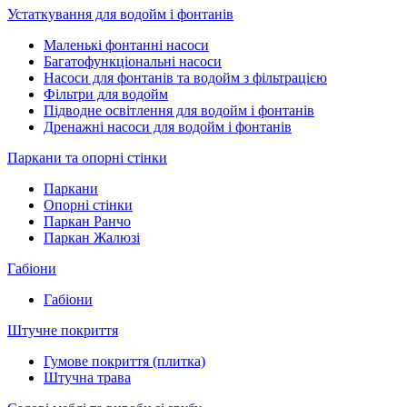
Устаткування для водойм і фонтанів
Маленькі фонтанні насоси
Багатофункціональні насоси
Насоси для фонтанів та водойм з фільтрацією
Фільтри для водойм
Підводне освітлення для водойм і фонтанів
Дренажні насоси для водойм і фонтанів
Паркани та опорні стінки
Паркани
Опорні стінки
Паркан Ранчо
Паркан Жалюзі
Габіони
Габіони
Штучне покриття
Гумове покриття (плитка)
Штучна трава