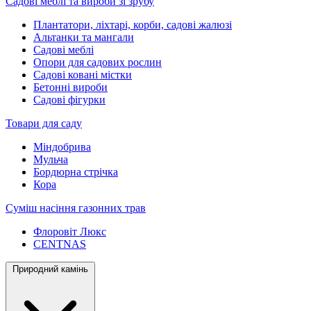
Садові меблі та вироби зі зрубу
Плантатори, ліхтарі, корби, садові жалюзі
Альтанки та мангали
Садові меблі
Опори для садових рослин
Садові ковані містки
Бетонні вироби
Садові фігурки
Товари для саду
Міндобрива
Мульча
Бордюрна стрічка
Кора
Суміш насіння газонних трав
Флоровіт Люкс
СENTNAS
Природний камінь