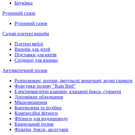
Бруківка
Рулонний газон
Рулонний газон
Садові плетені вироби
Плетені меблі
Вироби для дітей
Підставки для квітів
Спідниці для ялинки
Автоматичний полив
Розпилювачі, ротори, імпульсні зрошувачі, водні гармати
Форсунки поливу "Rain Bird"
Електромагнітні клапани, клапанні бокси, гідранти
Допоміжне обладнання
Мікрозрошення
Контролери та подібне
Компресійні фітинги
Фітинги для водопроводу
Крапельний полив
Фільтри, бокси, аксесуари