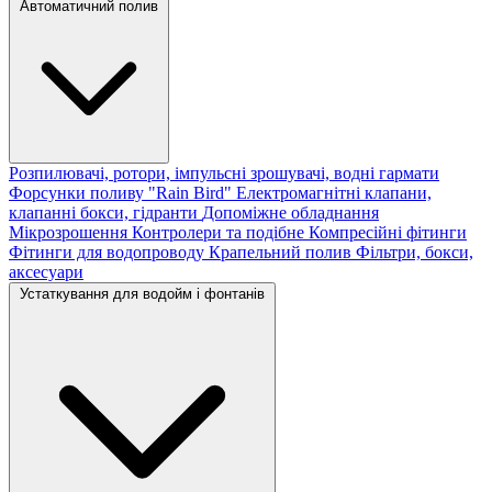
Автоматичний полив
Розпилювачі, ротори, імпульсні зрошувачі, водні гармати
Форсунки поливу "Rain Bird"
Електромагнітні клапани,
клапанні бокси, гідранти
Допоміжне обладнання
Мікрозрошення
Контролери та подібне
Компресійні фітинги
Фітинги для водопроводу
Крапельний полив
Фільтри, бокси,
аксесуари
Устаткування для водойм і фонтанів