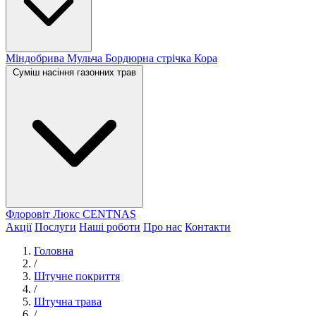
Міндобрива
Мульча
Бордюрна стрічка
Кора
Суміш насіння газонних трав
Флоровіт Люкс
СENTNAS
Акції
Послуги
Наші роботи
Про нас
Контакти
Головна
/
Штучне покриття
/
Штучна трава
/