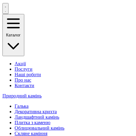
Каталог
Акції
Послуги
Наші роботи
Про нас
Контакти
Природний камінь
Галька
Декоративна крихта
Ландшафтний камінь
Плитка з каменю
Облицювальний камінь
Скляне каміння