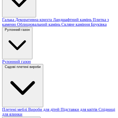
Галька
Декоративна крихта
Ландшафтний камінь
Плитка з
каменю
Облицювальний камінь
Скляне каміння
Бруківка
Рулонний газон
Рулонний газон
Садові плетені вироби
Плетені меблі
Вироби для дітей
Підставки для квітів
Спідниці
для ялинки