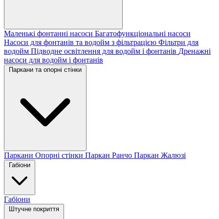
Маленькі фонтанні насоси
Багатофункціональні насоси
Насоси для фонтанів та водойм з фільтрацією
Фільтри для
водойм
Підводне освітлення для водойм і фонтанів
Дренажні
насоси для водойм і фонтанів
Паркани та опорні стінки
Паркани
Опорні стінки
Паркан Ранчо
Паркан Жалюзі
Габіони
Габіони
Штучне покриття