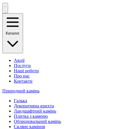
Каталог
Акції
Послуги
Наші роботи
Про нас
Контакти
Природний камінь
Галька
Декоративна крихта
Ландшафтний камінь
Плитка з каменю
Облицювальний камінь
Скляне каміння