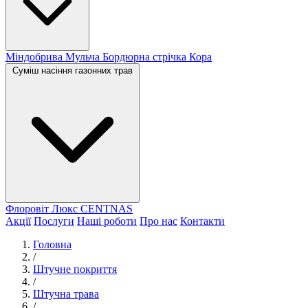
Міндобрива
Мульча
Бордюрна стрічка
Кора
Суміш насіння газонних трав
Флоровіт Люкс
СENTNAS
Акції
Послуги
Наші роботи
Про нас
Контакти
Головна
/
Штучне покриття
/
Штучна трава
/