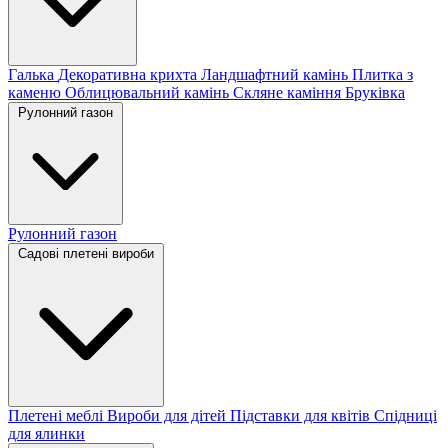
Галька
Декоративна крихта
Ландшафтний камінь
Плитка з
каменю
Облицювальний камінь
Скляне каміння
Бруківка
Рулонний газон
Рулонний газон
Садові плетені вироби
Плетені меблі
Вироби для дітей
Підставки для квітів
Спідниці
для ялинки