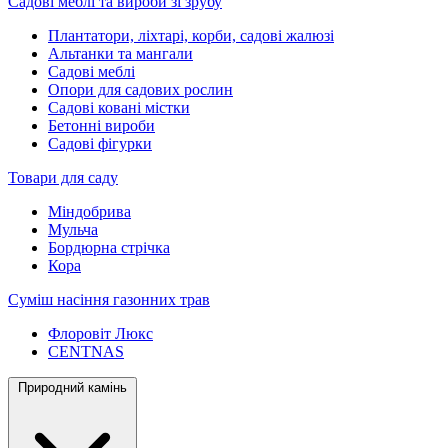
Садові меблі та вироби зі зрубу
Плантатори, ліхтарі, корби, садові жалюзі
Альтанки та мангали
Садові меблі
Опори для садових рослин
Садові ковані містки
Бетонні вироби
Садові фігурки
Товари для саду
Міндобрива
Мульча
Бордюрна стрічка
Кора
Суміш насіння газонних трав
Флоровіт Люкс
СENTNAS
Природний камінь