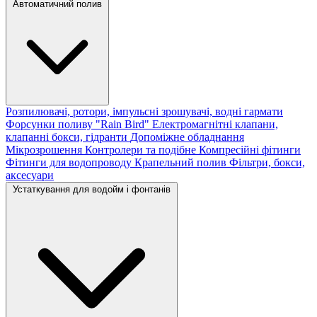
Автоматичний полив
Розпилювачі, ротори, імпульсні зрошувачі, водні гармати
Форсунки поливу "Rain Bird"
Електромагнітні клапани,
клапанні бокси, гідранти
Допоміжне обладнання
Мікрозрошення
Контролери та подібне
Компресійні фітинги
Фітинги для водопроводу
Крапельний полив
Фільтри, бокси,
аксесуари
Устаткування для водойм і фонтанів