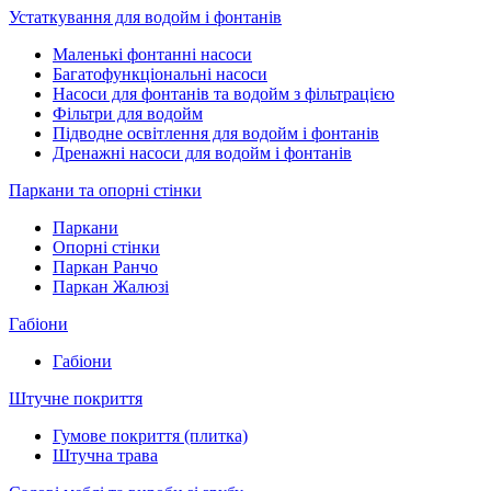
Устаткування для водойм і фонтанів
Маленькі фонтанні насоси
Багатофункціональні насоси
Насоси для фонтанів та водойм з фільтрацією
Фільтри для водойм
Підводне освітлення для водойм і фонтанів
Дренажні насоси для водойм і фонтанів
Паркани та опорні стінки
Паркани
Опорні стінки
Паркан Ранчо
Паркан Жалюзі
Габіони
Габіони
Штучне покриття
Гумове покриття (плитка)
Штучна трава