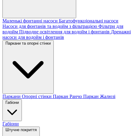
Маленькі фонтанні насоси
Багатофункціональні насоси
Насоси для фонтанів та водойм з фільтрацією
Фільтри для
водойм
Підводне освітлення для водойм і фонтанів
Дренажні
насоси для водойм і фонтанів
Паркани та опорні стінки
Паркани
Опорні стінки
Паркан Ранчо
Паркан Жалюзі
Габіони
Габіони
Штучне покриття