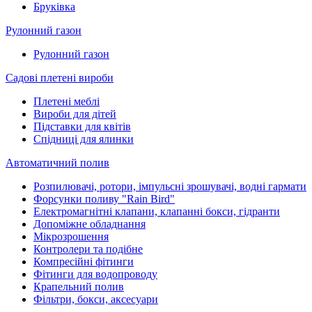
Бруківка
Рулонний газон
Рулонний газон
Садові плетені вироби
Плетені меблі
Вироби для дітей
Підставки для квітів
Спідниці для ялинки
Автоматичний полив
Розпилювачі, ротори, імпульсні зрошувачі, водні гармати
Форсунки поливу "Rain Bird"
Електромагнітні клапани, клапанні бокси, гідранти
Допоміжне обладнання
Мікрозрошення
Контролери та подібне
Компресійні фітинги
Фітинги для водопроводу
Крапельний полив
Фільтри, бокси, аксесуари