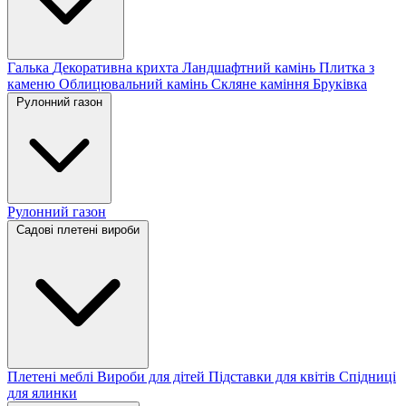
Галька
Декоративна крихта
Ландшафтний камінь
Плитка з
каменю
Облицювальний камінь
Скляне каміння
Бруківка
Рулонний газон
Рулонний газон
Садові плетені вироби
Плетені меблі
Вироби для дітей
Підставки для квітів
Спідниці
для ялинки