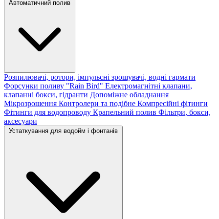
Автоматичний полив
Розпилювачі, ротори, імпульсні зрошувачі, водні гармати
Форсунки поливу "Rain Bird"
Електромагнітні клапани,
клапанні бокси, гідранти
Допоміжне обладнання
Мікрозрошення
Контролери та подібне
Компресійні фітинги
Фітинги для водопроводу
Крапельний полив
Фільтри, бокси,
аксесуари
Устаткування для водойм і фонтанів