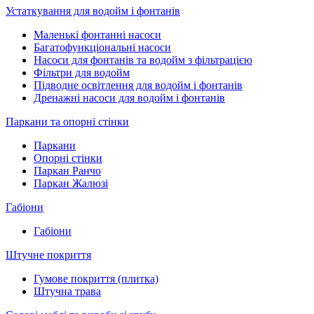
Устаткування для водойм і фонтанів
Маленькі фонтанні насоси
Багатофункціональні насоси
Насоси для фонтанів та водойм з фільтрацією
Фільтри для водойм
Підводне освітлення для водойм і фонтанів
Дренажні насоси для водойм і фонтанів
Паркани та опорні стінки
Паркани
Опорні стінки
Паркан Ранчо
Паркан Жалюзі
Габіони
Габіони
Штучне покриття
Гумове покриття (плитка)
Штучна трава