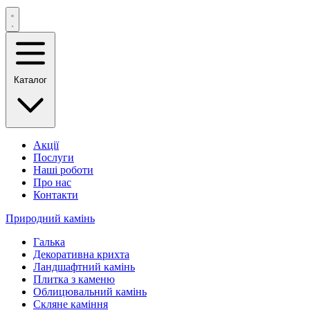
Каталог
Акції
Послуги
Наші роботи
Про нас
Контакти
Природний камінь
Галька
Декоративна крихта
Ландшафтний камінь
Плитка з каменю
Облицювальний камінь
Скляне каміння