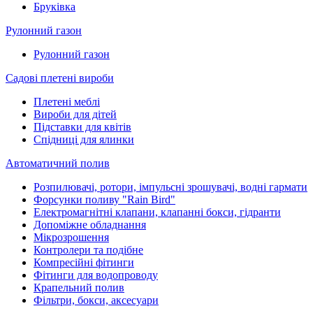
Бруківка
Рулонний газон
Рулонний газон
Садові плетені вироби
Плетені меблі
Вироби для дітей
Підставки для квітів
Спідниці для ялинки
Автоматичний полив
Розпилювачі, ротори, імпульсні зрошувачі, водні гармати
Форсунки поливу "Rain Bird"
Електромагнітні клапани, клапанні бокси, гідранти
Допоміжне обладнання
Мікрозрошення
Контролери та подібне
Компресійні фітинги
Фітинги для водопроводу
Крапельний полив
Фільтри, бокси, аксесуари