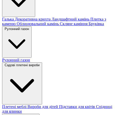
Галька
Декоративна крихта
Ландшафтний камінь
Плитка з
каменю
Облицювальний камінь
Скляне каміння
Бруківка
Рулонний газон
Рулонний газон
Садові плетені вироби
Плетені меблі
Вироби для дітей
Підставки для квітів
Спідниці
для ялинки