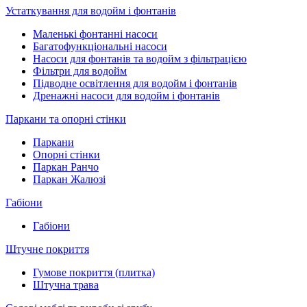
Устаткування для водойм і фонтанів
Маленькі фонтанні насоси
Багатофункціональні насоси
Насоси для фонтанів та водойм з фільтрацією
Фільтри для водойм
Підводне освітлення для водойм і фонтанів
Дренажні насоси для водойм і фонтанів
Паркани та опорні стінки
Паркани
Опорні стінки
Паркан Ранчо
Паркан Жалюзі
Габіони
Габіони
Штучне покриття
Гумове покриття (плитка)
Штучна трава