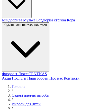
Міндобрива
Мульча
Бордюрна стрічка
Кора
Суміш насіння газонних трав
Флоровіт Люкс
СENTNAS
Акції
Послуги
Наші роботи
Про нас
Контакти
Головна
/
Садові плетені вироби
/
Вироби для дітей
/