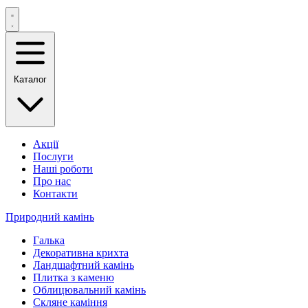
Каталог
Акції
Послуги
Наші роботи
Про нас
Контакти
Природний камінь
Галька
Декоративна крихта
Ландшафтний камінь
Плитка з каменю
Облицювальний камінь
Скляне каміння