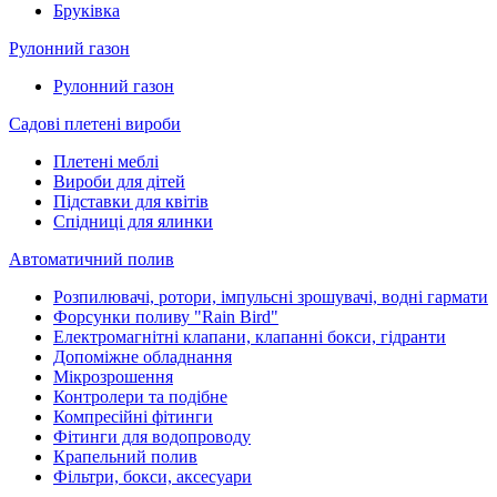
Бруківка
Рулонний газон
Рулонний газон
Садові плетені вироби
Плетені меблі
Вироби для дітей
Підставки для квітів
Спідниці для ялинки
Автоматичний полив
Розпилювачі, ротори, імпульсні зрошувачі, водні гармати
Форсунки поливу "Rain Bird"
Електромагнітні клапани, клапанні бокси, гідранти
Допоміжне обладнання
Мікрозрошення
Контролери та подібне
Компресійні фітинги
Фітинги для водопроводу
Крапельний полив
Фільтри, бокси, аксесуари