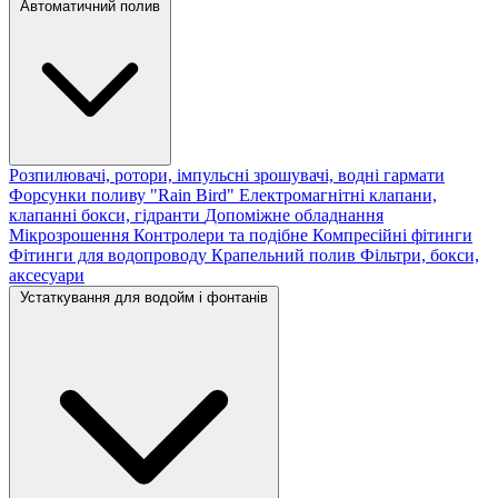
Автоматичний полив
Розпилювачі, ротори, імпульсні зрошувачі, водні гармати
Форсунки поливу "Rain Bird"
Електромагнітні клапани,
клапанні бокси, гідранти
Допоміжне обладнання
Мікрозрошення
Контролери та подібне
Компресійні фітинги
Фітинги для водопроводу
Крапельний полив
Фільтри, бокси,
аксесуари
Устаткування для водойм і фонтанів