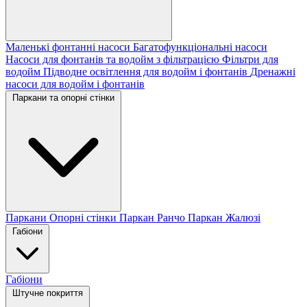
Маленькі фонтанні насоси
Багатофункціональні насоси
Насоси для фонтанів та водойм з фільтрацією
Фільтри для
водойм
Підводне освітлення для водойм і фонтанів
Дренажні
насоси для водойм і фонтанів
Паркани та опорні стінки
Паркани
Опорні стінки
Паркан Ранчо
Паркан Жалюзі
Габіони
Габіони
Штучне покриття