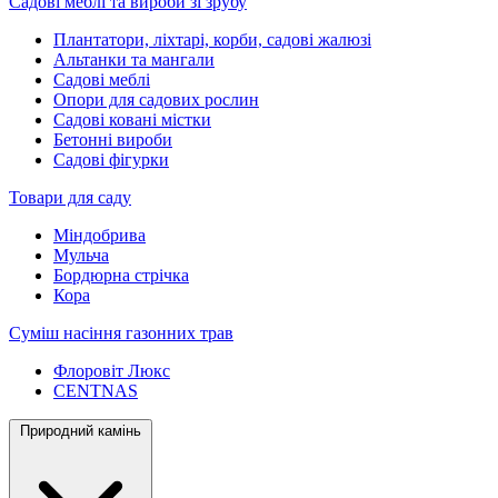
Садові меблі та вироби зі зрубу
Плантатори, ліхтарі, корби, садові жалюзі
Альтанки та мангали
Садові меблі
Опори для садових рослин
Садові ковані містки
Бетонні вироби
Садові фігурки
Товари для саду
Міндобрива
Мульча
Бордюрна стрічка
Кора
Суміш насіння газонних трав
Флоровіт Люкс
СENTNAS
Природний камінь