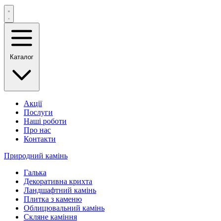
Каталог
Акції
Послуги
Наші роботи
Про нас
Контакти
Природний камінь
Галька
Декоративна крихта
Ландшафтний камінь
Плитка з каменю
Облицювальний камінь
Скляне каміння