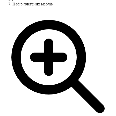
Набір плетених меблів