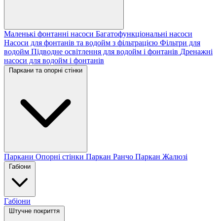
Маленькі фонтанні насоси
Багатофункціональні насоси
Насоси для фонтанів та водойм з фільтрацією
Фільтри для
водойм
Підводне освітлення для водойм і фонтанів
Дренажні
насоси для водойм і фонтанів
Паркани та опорні стінки
Паркани
Опорні стінки
Паркан Ранчо
Паркан Жалюзі
Габіони
Габіони
Штучне покриття