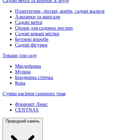
Садові меблі та вироби зі зрубу
Плантатори, ліхтарі, корби, садові жалюзі
Альтанки та мангали
Садові меблі
Опори для садових рослин
Садові ковані містки
Бетонні вироби
Садові фігурки
Товари для саду
Міндобрива
Мульча
Бордюрна стрічка
Кора
Суміш насіння газонних трав
Флоровіт Люкс
СENTNAS
Природний камінь