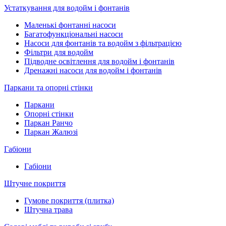
Устаткування для водойм і фонтанів
Маленькі фонтанні насоси
Багатофункціональні насоси
Насоси для фонтанів та водойм з фільтрацією
Фільтри для водойм
Підводне освітлення для водойм і фонтанів
Дренажні насоси для водойм і фонтанів
Паркани та опорні стінки
Паркани
Опорні стінки
Паркан Ранчо
Паркан Жалюзі
Габіони
Габіони
Штучне покриття
Гумове покриття (плитка)
Штучна трава