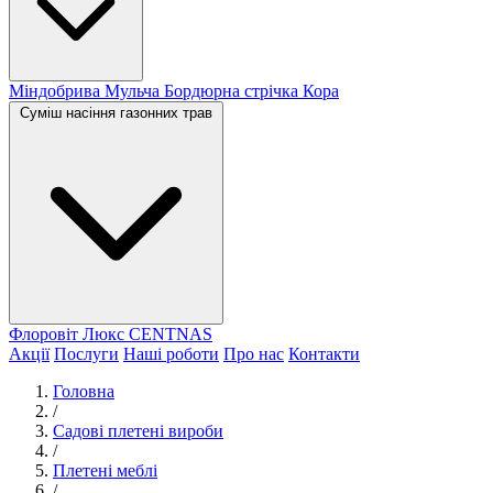
Міндобрива
Мульча
Бордюрна стрічка
Кора
Суміш насіння газонних трав
Флоровіт Люкс
СENTNAS
Акції
Послуги
Наші роботи
Про нас
Контакти
Головна
/
Садові плетені вироби
/
Плетені меблі
/