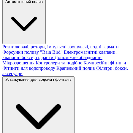
Автоматичний полив
Розпилювачі, ротори, імпульсні зрошувачі, водні гармати
Форсунки поливу "Rain Bird"
Електромагнітні клапани,
клапанні бокси, гідранти
Допоміжне обладнання
Мікрозрошення
Контролери та подібне
Компресійні фітинги
Фітинги для водопроводу
Крапельний полив
Фільтри, бокси,
аксесуари
Устаткування для водойм і фонтанів