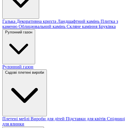
Галька
Декоративна крихта
Ландшафтний камінь
Плитка з
каменю
Облицювальний камінь
Скляне каміння
Бруківка
Рулонний газон
Рулонний газон
Садові плетені вироби
Плетені меблі
Вироби для дітей
Підставки для квітів
Спідниці
для ялинки