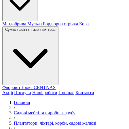
Міндобрива
Мульча
Бордюрна стрічка
Кора
Суміш насіння газонних трав
Флоровіт Люкс
СENTNAS
Акції
Послуги
Наші роботи
Про нас
Контакти
Головна
/
Садові меблі та вироби зі зрубу
/
Плантатори, ліхтарі, корби, садові жалюзі
/