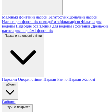
Маленькі фонтанні насоси
Багатофункціональні насоси
Насоси для фонтанів та водойм з фільтрацією
Фільтри для
водойм
Підводне освітлення для водойм і фонтанів
Дренажні
насоси для водойм і фонтанів
Паркани та опорні стінки
Паркани
Опорні стінки
Паркан Ранчо
Паркан Жалюзі
Габіони
Габіони
Штучне покриття