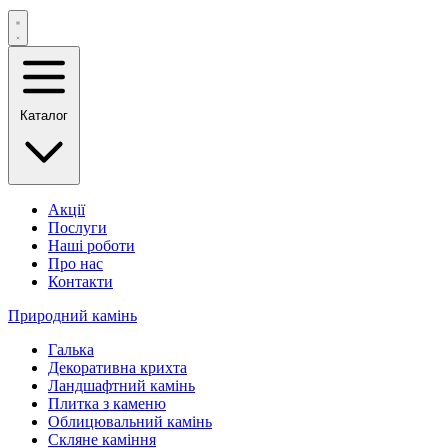
Каталог
Акції
Послуги
Наші роботи
Про нас
Контакти
Природний камінь
Галька
Декоративна крихта
Ландшафтний камінь
Плитка з каменю
Облицювальний камінь
Скляне каміння