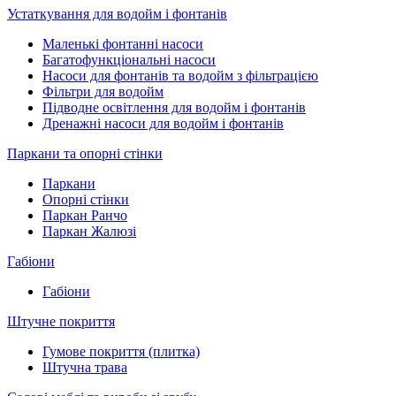
Устаткування для водойм і фонтанів
Маленькі фонтанні насоси
Багатофункціональні насоси
Насоси для фонтанів та водойм з фільтрацією
Фільтри для водойм
Підводне освітлення для водойм і фонтанів
Дренажні насоси для водойм і фонтанів
Паркани та опорні стінки
Паркани
Опорні стінки
Паркан Ранчо
Паркан Жалюзі
Габіони
Габіони
Штучне покриття
Гумове покриття (плитка)
Штучна трава