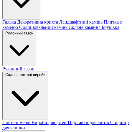
Галька
Декоративна крихта
Ландшафтний камінь
Плитка з
каменю
Облицювальний камінь
Скляне каміння
Бруківка
Рулонний газон
Рулонний газон
Садові плетені вироби
Плетені меблі
Вироби для дітей
Підставки для квітів
Спідниці
для ялинки