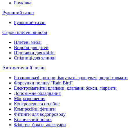
Бруківка
Рулонний газон
Рулонний газон
Садові плетені вироби
Плетені меблі
Вироби для дітей
Підставки для квітів
Спідниці для ялинки
Автоматичний полив
Розпилювачі, ротори, імпульсні зрошувачі, водні гармати
Форсунки поливу "Rain Bird"
Електромагнітні клапани, клапанні бокси, гідранти
Допоміжне обладнання
Мікрозрошення
Контролери та подібне
Компресійні фітинги
Фітинги для водопроводу
Крапельний полив
Фільтри, бокси, аксесуари