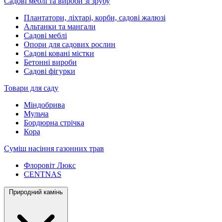
Садові меблі та вироби зі зрубу
Плантатори, ліхтарі, корби, садові жалюзі
Альтанки та мангали
Садові меблі
Опори для садових рослин
Садові ковані містки
Бетонні вироби
Садові фігурки
Товари для саду
Міндобрива
Мульча
Бордюрна стрічка
Кора
Суміш насіння газонних трав
Флоровіт Люкс
СENTNAS
Природний камінь