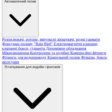
Автоматичний полив
Розпилювачі, ротори, імпульсні зрошувачі, водні гармати
Форсунки поливу "Rain Bird"
Електромагнітні клапани,
клапанні бокси, гідранти
Допоміжне обладнання
Мікрозрошення
Контролери та подібне
Компресійні фітинги
Фітинги для водопроводу
Крапельний полив
Фільтри, бокси,
аксесуари
Устаткування для водойм і фонтанів