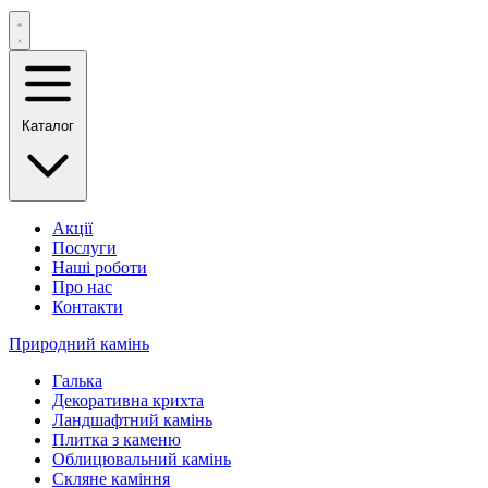
Каталог
Акції
Послуги
Наші роботи
Про нас
Контакти
Природний камінь
Галька
Декоративна крихта
Ландшафтний камінь
Плитка з каменю
Облицювальний камінь
Скляне каміння