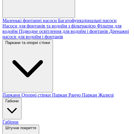
Маленькі фонтанні насоси
Багатофункціональні насоси
Насоси для фонтанів та водойм з фільтрацією
Фільтри для
водойм
Підводне освітлення для водойм і фонтанів
Дренажні
насоси для водойм і фонтанів
Паркани та опорні стінки
Паркани
Опорні стінки
Паркан Ранчо
Паркан Жалюзі
Габіони
Габіони
Штучне покриття