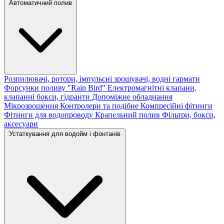
Автоматичний полив
Розпилювачі, ротори, імпульсні зрошувачі, водні гармати
Форсунки поливу "Rain Bird"
Електромагнітні клапани,
клапанні бокси, гідранти
Допоміжне обладнання
Мікрозрошення
Контролери та подібне
Компресійні фітинги
Фітинги для водопроводу
Крапельний полив
Фільтри, бокси,
аксесуари
Устаткування для водойм і фонтанів