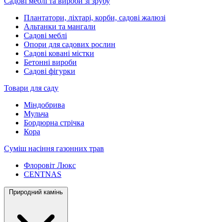
Садові меблі та вироби зі зрубу
Плантатори, ліхтарі, корби, садові жалюзі
Альтанки та мангали
Садові меблі
Опори для садових рослин
Садові ковані містки
Бетонні вироби
Садові фігурки
Товари для саду
Міндобрива
Мульча
Бордюрна стрічка
Кора
Суміш насіння газонних трав
Флоровіт Люкс
СENTNAS
Природний камінь