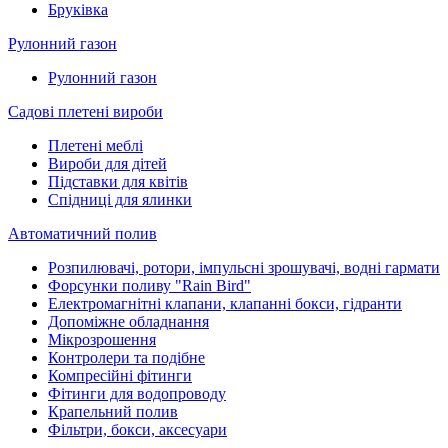
Бруківка
Рулонний газон
Рулонний газон
Садові плетені вироби
Плетені меблі
Вироби для дітей
Підставки для квітів
Спідниці для ялинки
Автоматичний полив
Розпилювачі, ротори, імпульсні зрошувачі, водні гармати
Форсунки поливу "Rain Bird"
Електромагнітні клапани, клапанні бокси, гідранти
Допоміжне обладнання
Мікрозрошення
Контролери та подібне
Компресійні фітинги
Фітинги для водопроводу
Крапельний полив
Фільтри, бокси, аксесуари