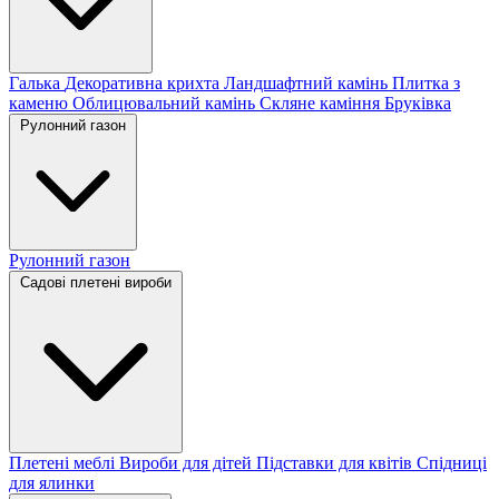
Галька
Декоративна крихта
Ландшафтний камінь
Плитка з
каменю
Облицювальний камінь
Скляне каміння
Бруківка
Рулонний газон
Рулонний газон
Садові плетені вироби
Плетені меблі
Вироби для дітей
Підставки для квітів
Спідниці
для ялинки