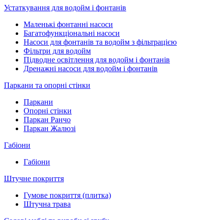
Устаткування для водойм і фонтанів
Маленькі фонтанні насоси
Багатофункціональні насоси
Насоси для фонтанів та водойм з фільтрацією
Фільтри для водойм
Підводне освітлення для водойм і фонтанів
Дренажні насоси для водойм і фонтанів
Паркани та опорні стінки
Паркани
Опорні стінки
Паркан Ранчо
Паркан Жалюзі
Габіони
Габіони
Штучне покриття
Гумове покриття (плитка)
Штучна трава