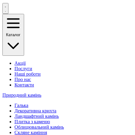
Каталог
Акції
Послуги
Наші роботи
Про нас
Контакти
Природний камінь
Галька
Декоративна крихта
Ландшафтний камінь
Плитка з каменю
Облицювальний камінь
Скляне каміння