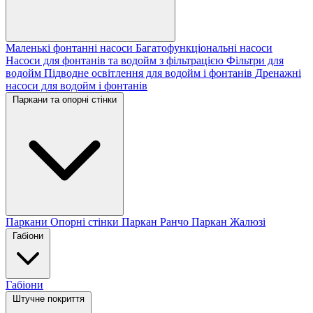
Маленькі фонтанні насоси
Багатофункціональні насоси
Насоси для фонтанів та водойм з фільтрацією
Фільтри для
водойм
Підводне освітлення для водойм і фонтанів
Дренажні
насоси для водойм і фонтанів
Паркани та опорні стінки
Паркани
Опорні стінки
Паркан Ранчо
Паркан Жалюзі
Габіони
Габіони
Штучне покриття