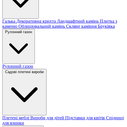
Галька
Декоративна крихта
Ландшафтний камінь
Плитка з
каменю
Облицювальний камінь
Скляне каміння
Бруківка
Рулонний газон
Рулонний газон
Садові плетені вироби
Плетені меблі
Вироби для дітей
Підставки для квітів
Спідниці
для ялинки