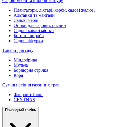
Садові меблі та вироби зі зрубу
Плантатори, ліхтарі, корби, садові жалюзі
Альтанки та мангали
Садові меблі
Опори для садових рослин
Садові ковані містки
Бетонні вироби
Садові фігурки
Товари для саду
Міндобрива
Мульча
Бордюрна стрічка
Кора
Суміш насіння газонних трав
Флоровіт Люкс
СENTNAS
Природний камінь