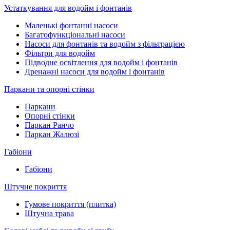
Устаткування для водойм і фонтанів
Маленькі фонтанні насоси
Багатофункціональні насоси
Насоси для фонтанів та водойм з фільтрацією
Фільтри для водойм
Підводне освітлення для водойм і фонтанів
Дренажні насоси для водойм і фонтанів
Паркани та опорні стінки
Паркани
Опорні стінки
Паркан Ранчо
Паркан Жалюзі
Габіони
Габіони
Штучне покриття
Гумове покриття (плитка)
Штучна трава