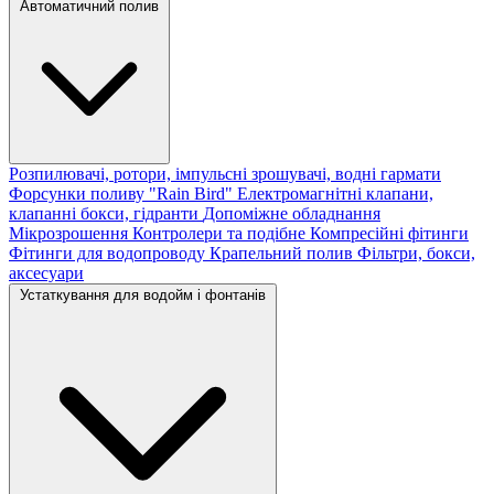
Автоматичний полив
Розпилювачі, ротори, імпульсні зрошувачі, водні гармати
Форсунки поливу "Rain Bird"
Електромагнітні клапани,
клапанні бокси, гідранти
Допоміжне обладнання
Мікрозрошення
Контролери та подібне
Компресійні фітинги
Фітинги для водопроводу
Крапельний полив
Фільтри, бокси,
аксесуари
Устаткування для водойм і фонтанів