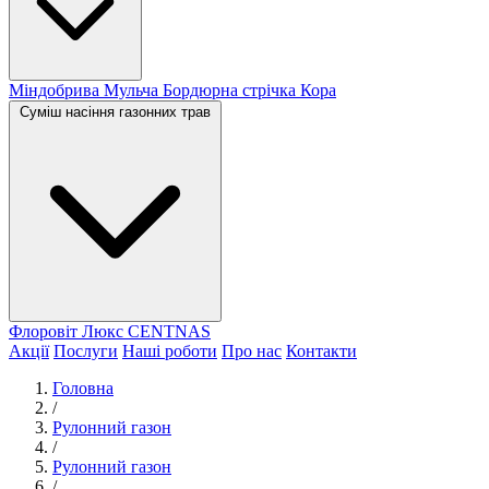
Міндобрива
Мульча
Бордюрна стрічка
Кора
Суміш насіння газонних трав
Флоровіт Люкс
СENTNAS
Акції
Послуги
Наші роботи
Про нас
Контакти
Головна
/
Рулонний газон
/
Рулонний газон
/