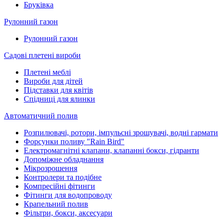
Бруківка
Рулонний газон
Рулонний газон
Садові плетені вироби
Плетені меблі
Вироби для дітей
Підставки для квітів
Спідниці для ялинки
Автоматичний полив
Розпилювачі, ротори, імпульсні зрошувачі, водні гармати
Форсунки поливу "Rain Bird"
Електромагнітні клапани, клапанні бокси, гідранти
Допоміжне обладнання
Мікрозрошення
Контролери та подібне
Компресійні фітинги
Фітинги для водопроводу
Крапельний полив
Фільтри, бокси, аксесуари