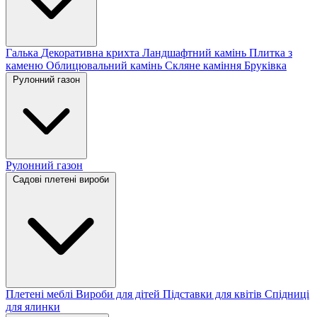
Галька
Декоративна крихта
Ландшафтний камінь
Плитка з
каменю
Облицювальний камінь
Скляне каміння
Бруківка
Рулонний газон
Рулонний газон
Садові плетені вироби
Плетені меблі
Вироби для дітей
Підставки для квітів
Спідниці
для ялинки