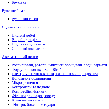
Бруківка
Рулонний газон
Рулонний газон
Садові плетені вироби
Плетені меблі
Вироби для дітей
Підставки для квітів
Спідниці для ялинки
Автоматичний полив
Розпилювачі, ротори, імпульсні зрошувачі, водні гармати
Форсунки поливу "Rain Bird"
Електромагнітні клапани, клапанні бокси, гідранти
Допоміжне обладнання
Мікрозрошення
Контролери та подібне
Компресійні фітинги
Фітинги для водопроводу
Крапельний полив
Фільтри, бокси, аксесуари