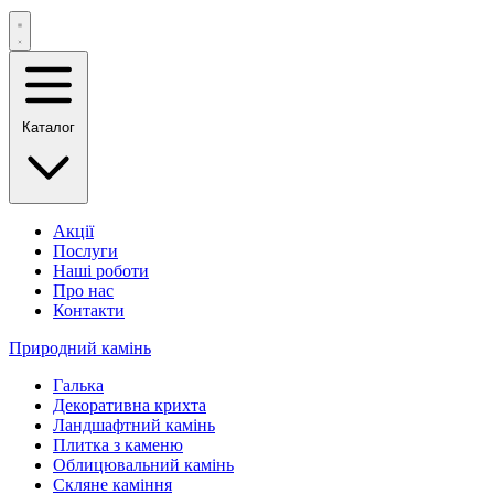
Каталог
Акції
Послуги
Наші роботи
Про нас
Контакти
Природний камінь
Галька
Декоративна крихта
Ландшафтний камінь
Плитка з каменю
Облицювальний камінь
Скляне каміння