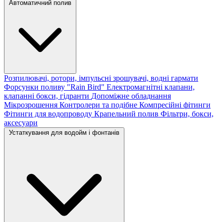
Автоматичний полив
Розпилювачі, ротори, імпульсні зрошувачі, водні гармати
Форсунки поливу "Rain Bird"
Електромагнітні клапани,
клапанні бокси, гідранти
Допоміжне обладнання
Мікрозрошення
Контролери та подібне
Компресійні фітинги
Фітинги для водопроводу
Крапельний полив
Фільтри, бокси,
аксесуари
Устаткування для водойм і фонтанів