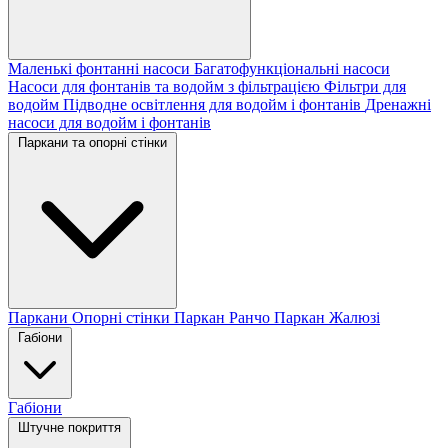
Маленькі фонтанні насоси
Багатофункціональні насоси
Насоси для фонтанів та водойм з фільтрацією
Фільтри для
водойм
Підводне освітлення для водойм і фонтанів
Дренажні
насоси для водойм і фонтанів
Паркани та опорні стінки
Паркани
Опорні стінки
Паркан Ранчо
Паркан Жалюзі
Габіони
Габіони
Штучне покриття