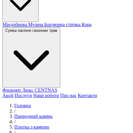
Міндобрива
Мульча
Бордюрна стрічка
Кора
Суміш насіння газонних трав
Флоровіт Люкс
СENTNAS
Акції
Послуги
Наші роботи
Про нас
Контакти
Головна
/
Природний камінь
/
Плитка з каменю
/