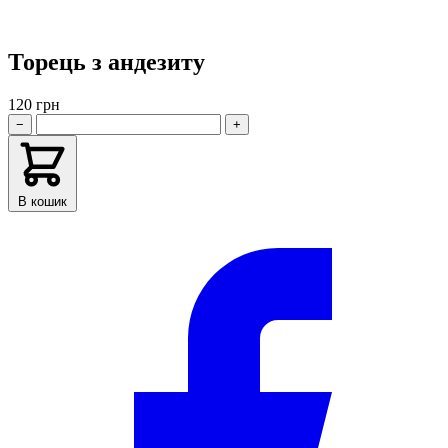
Торець з андезиту
120 грн
−
+
В кошик