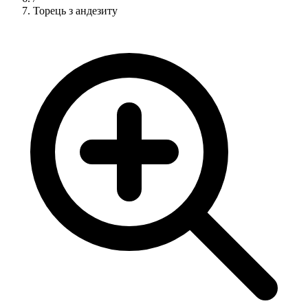
Торець з андезиту