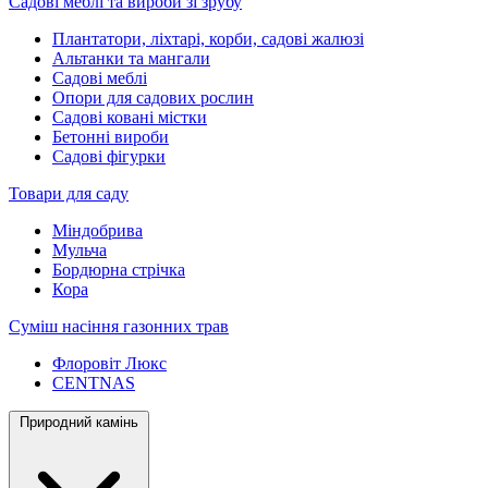
Садові меблі та вироби зі зрубу
Плантатори, ліхтарі, корби, садові жалюзі
Альтанки та мангали
Садові меблі
Опори для садових рослин
Садові ковані містки
Бетонні вироби
Садові фігурки
Товари для саду
Міндобрива
Мульча
Бордюрна стрічка
Кора
Суміш насіння газонних трав
Флоровіт Люкс
СENTNAS
Природний камінь