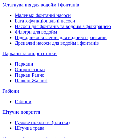
Устаткування для водойм і фонтанів
Маленькі фонтанні насоси
Багатофункціональні насоси
Насоси для фонтанів та водойм з фільтрацією
Фільтри для водойм
Підводне освітлення для водойм і фонтанів
Дренажні насоси для водойм і фонтанів
Паркани та опорні стінки
Паркани
Опорні стінки
Паркан Ранчо
Паркан Жалюзі
Габіони
Габіони
Штучне покриття
Гумове покриття (плитка)
Штучна трава