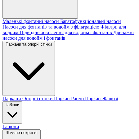
Маленькі фонтанні насоси
Багатофункціональні насоси
Насоси для фонтанів та водойм з фільтрацією
Фільтри для
водойм
Підводне освітлення для водойм і фонтанів
Дренажні
насоси для водойм і фонтанів
Паркани та опорні стінки
Паркани
Опорні стінки
Паркан Ранчо
Паркан Жалюзі
Габіони
Габіони
Штучне покриття