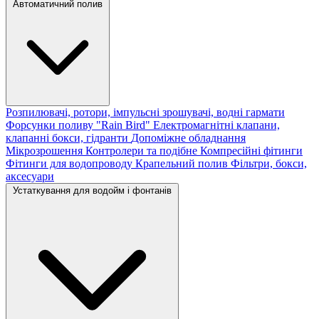
Автоматичний полив
Розпилювачі, ротори, імпульсні зрошувачі, водні гармати
Форсунки поливу "Rain Bird"
Електромагнітні клапани,
клапанні бокси, гідранти
Допоміжне обладнання
Мікрозрошення
Контролери та подібне
Компресійні фітинги
Фітинги для водопроводу
Крапельний полив
Фільтри, бокси,
аксесуари
Устаткування для водойм і фонтанів