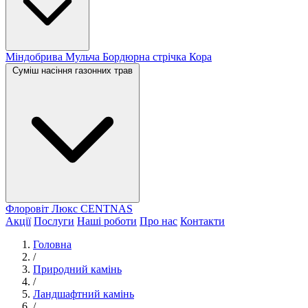
Міндобрива
Мульча
Бордюрна стрічка
Кора
Суміш насіння газонних трав
Флоровіт Люкс
СENTNAS
Акції
Послуги
Наші роботи
Про нас
Контакти
Головна
/
Природний камінь
/
Ландшафтний камінь
/