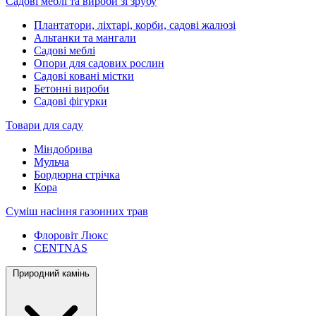
Садові меблі та вироби зі зрубу
Плантатори, ліхтарі, корби, садові жалюзі
Альтанки та мангали
Садові меблі
Опори для садових рослин
Садові ковані містки
Бетонні вироби
Садові фігурки
Товари для саду
Міндобрива
Мульча
Бордюрна стрічка
Кора
Суміш насіння газонних трав
Флоровіт Люкс
СENTNAS
Природний камінь