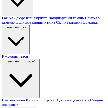
Галька
Декоративна крихта
Ландшафтний камінь
Плитка з
каменю
Облицювальний камінь
Скляне каміння
Бруківка
Рулонний газон
Рулонний газон
Садові плетені вироби
Плетені меблі
Вироби для дітей
Підставки для квітів
Спідниці
для ялинки