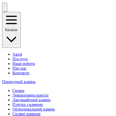
Каталог
Акції
Послуги
Наші роботи
Про нас
Контакти
Природний камінь
Галька
Декоративна крихта
Ландшафтний камінь
Плитка з каменю
Облицювальний камінь
Скляне каміння