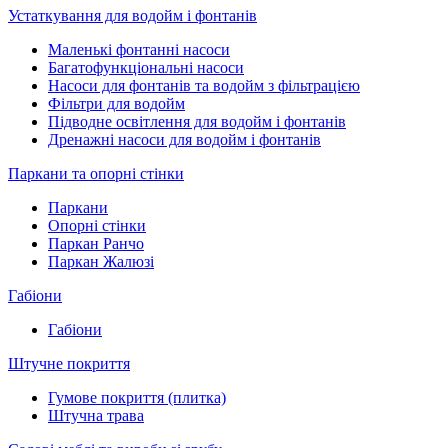
Устаткування для водойм і фонтанів
Маленькі фонтанні насоси
Багатофункціональні насоси
Насоси для фонтанів та водойм з фільтрацією
Фільтри для водойм
Підводне освітлення для водойм і фонтанів
Дренажні насоси для водойм і фонтанів
Паркани та опорні стінки
Паркани
Опорні стінки
Паркан Ранчо
Паркан Жалюзі
Габіони
Габіони
Штучне покриття
Гумове покриття (плитка)
Штучна трава