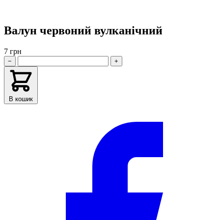
Валун червоний вулканічний
7 грн
−
+
В кошик