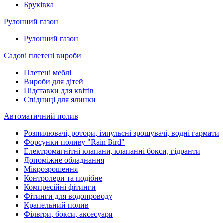
Бруківка
Рулонний газон
Рулонний газон
Садові плетені вироби
Плетені меблі
Вироби для дітей
Підставки для квітів
Спідниці для ялинки
Автоматичний полив
Розпилювачі, ротори, імпульсні зрошувачі, водні гармати
Форсунки поливу "Rain Bird"
Електромагнітні клапани, клапанні бокси, гідранти
Допоміжне обладнання
Мікрозрошення
Контролери та подібне
Компресійні фітинги
Фітинги для водопроводу
Крапельний полив
Фільтри, бокси, аксесуари