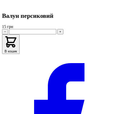
Валун персиковий
15 грн
−
+
В кошик