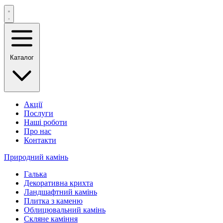
Каталог
Акції
Послуги
Наші роботи
Про нас
Контакти
Природний камінь
Галька
Декоративна крихта
Ландшафтний камінь
Плитка з каменю
Облицювальний камінь
Скляне каміння