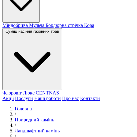
Міндобрива
Мульча
Бордюрна стрічка
Кора
Суміш насіння газонних трав
Флоровіт Люкс
СENTNAS
Акції
Послуги
Наші роботи
Про нас
Контакти
Головна
/
Природний камінь
/
Ландшафтний камінь
/