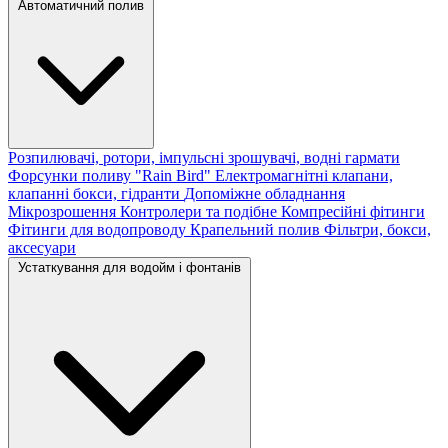
Автоматичний полив
Розпилювачі, ротори, імпульсні зрошувачі, водні гармати
Форсунки поливу "Rain Bird"
Електромагнітні клапани,
клапанні бокси, гідранти
Допоміжне обладнання
Мікрозрошення
Контролери та подібне
Компресійні фітинги
Фітинги для водопроводу
Крапельний полив
Фільтри, бокси,
аксесуари
Устаткування для водойм і фонтанів