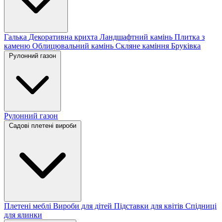
Галька
Декоративна крихта
Ландшафтний камінь
Плитка з
каменю
Облицювальний камінь
Скляне каміння
Бруківка
Рулонний газон
Рулонний газон
Садові плетені вироби
Плетені меблі
Вироби для дітей
Підставки для квітів
Спідниці
для ялинки