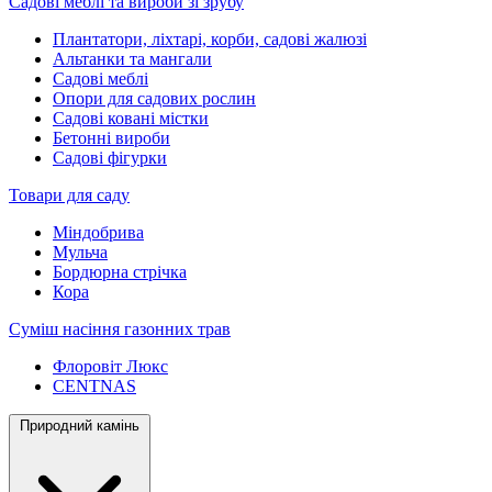
Садові меблі та вироби зі зрубу
Плантатори, ліхтарі, корби, садові жалюзі
Альтанки та мангали
Садові меблі
Опори для садових рослин
Садові ковані містки
Бетонні вироби
Садові фігурки
Товари для саду
Міндобрива
Мульча
Бордюрна стрічка
Кора
Суміш насіння газонних трав
Флоровіт Люкс
СENTNAS
Природний камінь