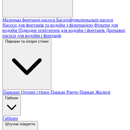
Маленькі фонтанні насоси
Багатофункціональні насоси
Насоси для фонтанів та водойм з фільтрацією
Фільтри для
водойм
Підводне освітлення для водойм і фонтанів
Дренажні
насоси для водойм і фонтанів
Паркани та опорні стінки
Паркани
Опорні стінки
Паркан Ранчо
Паркан Жалюзі
Габіони
Габіони
Штучне покриття