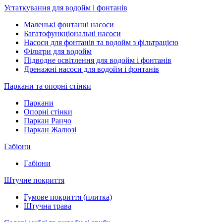
Устаткування для водойм і фонтанів
Маленькі фонтанні насоси
Багатофункціональні насоси
Насоси для фонтанів та водойм з фільтрацією
Фільтри для водойм
Підводне освітлення для водойм і фонтанів
Дренажні насоси для водойм і фонтанів
Паркани та опорні стінки
Паркани
Опорні стінки
Паркан Ранчо
Паркан Жалюзі
Габіони
Габіони
Штучне покриття
Гумове покриття (плитка)
Штучна трава