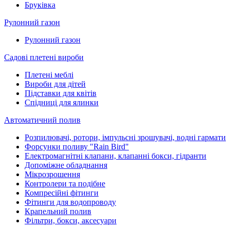
Бруківка
Рулонний газон
Рулонний газон
Садові плетені вироби
Плетені меблі
Вироби для дітей
Підставки для квітів
Спідниці для ялинки
Автоматичний полив
Розпилювачі, ротори, імпульсні зрошувачі, водні гармати
Форсунки поливу "Rain Bird"
Електромагнітні клапани, клапанні бокси, гідранти
Допоміжне обладнання
Мікрозрошення
Контролери та подібне
Компресійні фітинги
Фітинги для водопроводу
Крапельний полив
Фільтри, бокси, аксесуари