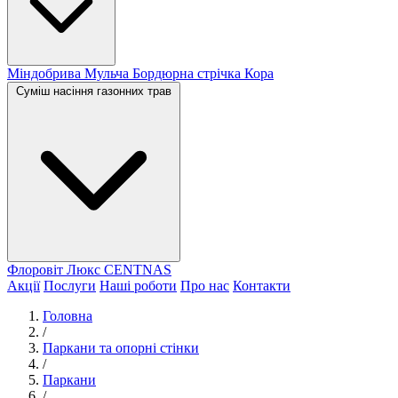
Міндобрива
Мульча
Бордюрна стрічка
Кора
Суміш насіння газонних трав
Флоровіт Люкс
СENTNAS
Акції
Послуги
Наші роботи
Про нас
Контакти
Головна
/
Паркани та опорні стінки
/
Паркани
/