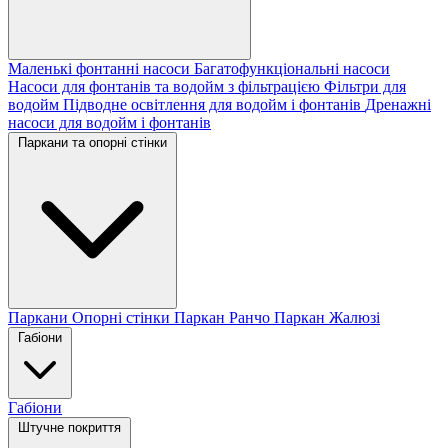
Маленькі фонтанні насоси
Багатофункціональні насоси
Насоси для фонтанів та водойм з фільтрацією
Фільтри для
водойм
Підводне освітлення для водойм і фонтанів
Дренажні
насоси для водойм і фонтанів
Паркани та опорні стінки
Паркани
Опорні стінки
Паркан Ранчо
Паркан Жалюзі
Габіони
Габіони
Штучне покриття