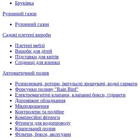
Бруківка
Рулонний газон
Рулонний газон
Садові плетені вироби
Плетені меблі
Вироби для дітей
Підставки для квітів
Спідниці для ялинки
Автоматичний полив
Розпилювачі, ротори, імпульсні зрошувачі, водні гармати
Форсунки поливу "Rain Bird"
Електромагнітні клапани, клапанні бокси, гідранти
Допоміжне обладнання
Мікрозрошення
Контролери та подібне
Компресійні фітинги
Фітинги для водопроводу
Крапельний полив
Фільтри, бокси, аксесуари