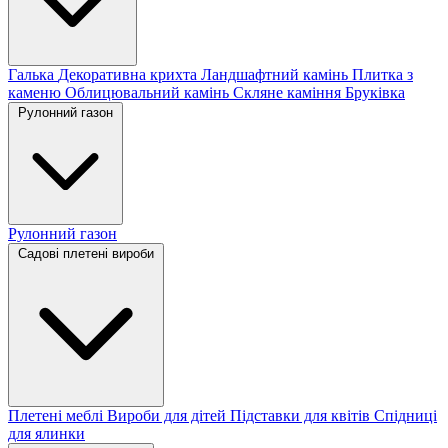
Галька
Декоративна крихта
Ландшафтний камінь
Плитка з
каменю
Облицювальний камінь
Скляне каміння
Бруківка
Рулонний газон
Рулонний газон
Садові плетені вироби
Плетені меблі
Вироби для дітей
Підставки для квітів
Спідниці
для ялинки