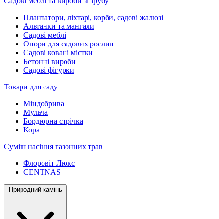
Садові меблі та вироби зі зрубу
Плантатори, ліхтарі, корби, садові жалюзі
Альтанки та мангали
Садові меблі
Опори для садових рослин
Садові ковані містки
Бетонні вироби
Садові фігурки
Товари для саду
Міндобрива
Мульча
Бордюрна стрічка
Кора
Суміш насіння газонних трав
Флоровіт Люкс
СENTNAS
Природний камінь