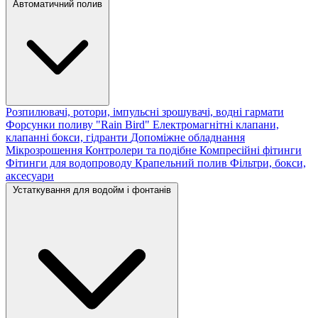
Автоматичний полив
Розпилювачі, ротори, імпульсні зрошувачі, водні гармати
Форсунки поливу "Rain Bird"
Електромагнітні клапани,
клапанні бокси, гідранти
Допоміжне обладнання
Мікрозрошення
Контролери та подібне
Компресійні фітинги
Фітинги для водопроводу
Крапельний полив
Фільтри, бокси,
аксесуари
Устаткування для водойм і фонтанів