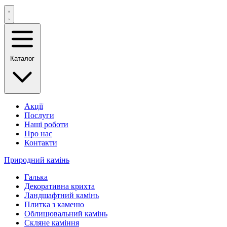
Каталог
Акції
Послуги
Наші роботи
Про нас
Контакти
Природний камінь
Галька
Декоративна крихта
Ландшафтний камінь
Плитка з каменю
Облицювальний камінь
Скляне каміння