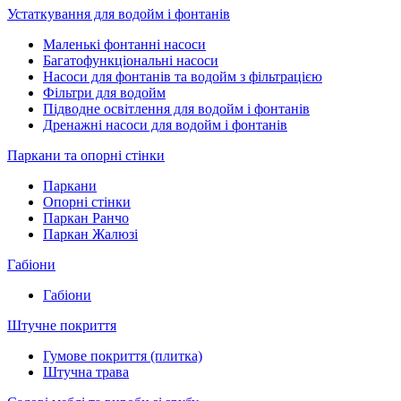
Устаткування для водойм і фонтанів
Маленькі фонтанні насоси
Багатофункціональні насоси
Насоси для фонтанів та водойм з фільтрацією
Фільтри для водойм
Підводне освітлення для водойм і фонтанів
Дренажні насоси для водойм і фонтанів
Паркани та опорні стінки
Паркани
Опорні стінки
Паркан Ранчо
Паркан Жалюзі
Габіони
Габіони
Штучне покриття
Гумове покриття (плитка)
Штучна трава