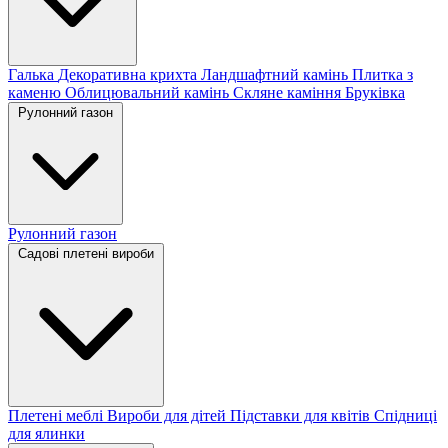
Галька
Декоративна крихта
Ландшафтний камінь
Плитка з
каменю
Облицювальний камінь
Скляне каміння
Бруківка
Рулонний газон
Рулонний газон
Садові плетені вироби
Плетені меблі
Вироби для дітей
Підставки для квітів
Спідниці
для ялинки