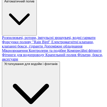
Автоматичний полив
Розпилювачі, ротори, імпульсні зрошувачі, водні гармати
Форсунки поливу "Rain Bird"
Електромагнітні клапани,
клапанні бокси, гідранти
Допоміжне обладнання
Мікрозрошення
Контролери та подібне
Компресійні фітинги
Фітинги для водопроводу
Крапельний полив
Фільтри, бокси,
аксесуари
Устаткування для водойм і фонтанів