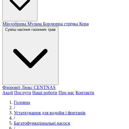
Міндобрива
Мульча
Бордюрна стрічка
Кора
Суміш насіння газонних трав
Флоровіт Люкс
СENTNAS
Акції
Послуги
Наші роботи
Про нас
Контакти
Головна
/
Устаткування для водойм і фонтанів
/
Багатофункціональні насоси
/