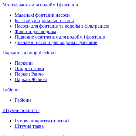
Устаткування для водойм і фонтанів
Маленькі фонтанні насоси
Багатофункціональні насоси
Насоси для фонтанів та водойм з фільтрацією
Фільтри для водойм
Підводне освітлення для водойм і фонтанів
Дренажні насоси для водойм і фонтанів
Паркани та опорні стінки
Паркани
Опорні стінки
Паркан Ранчо
Паркан Жалюзі
Габіони
Габіони
Штучне покриття
Гумове покриття (плитка)
Штучна трава