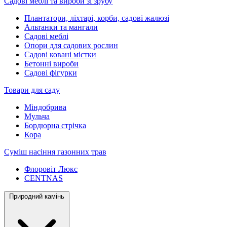
Садові меблі та вироби зі зрубу
Плантатори, ліхтарі, корби, садові жалюзі
Альтанки та мангали
Садові меблі
Опори для садових рослин
Садові ковані містки
Бетонні вироби
Садові фігурки
Товари для саду
Міндобрива
Мульча
Бордюрна стрічка
Кора
Суміш насіння газонних трав
Флоровіт Люкс
СENTNAS
Природний камінь