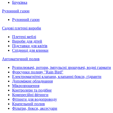
Бруківка
Рулонний газон
Рулонний газон
Садові плетені вироби
Плетені меблі
Вироби для дітей
Підставки для квітів
Спідниці для ялинки
Автоматичний полив
Розпилювачі, ротори, імпульсні зрошувачі, водні гармати
Форсунки поливу "Rain Bird"
Електромагнітні клапани, клапанні бокси, гідранти
Допоміжне обладнання
Мікрозрошення
Контролери та подібне
Компресійні фітинги
Фітинги для водопроводу
Крапельний полив
Фільтри, бокси, аксесуари