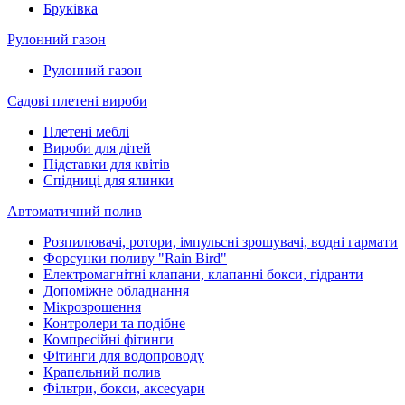
Бруківка
Рулонний газон
Рулонний газон
Садові плетені вироби
Плетені меблі
Вироби для дітей
Підставки для квітів
Спідниці для ялинки
Автоматичний полив
Розпилювачі, ротори, імпульсні зрошувачі, водні гармати
Форсунки поливу "Rain Bird"
Електромагнітні клапани, клапанні бокси, гідранти
Допоміжне обладнання
Мікрозрошення
Контролери та подібне
Компресійні фітинги
Фітинги для водопроводу
Крапельний полив
Фільтри, бокси, аксесуари