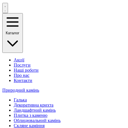
Каталог
Акції
Послуги
Наші роботи
Про нас
Контакти
Природний камінь
Галька
Декоративна крихта
Ландшафтний камінь
Плитка з каменю
Облицювальний камінь
Скляне каміння