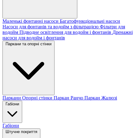
Маленькі фонтанні насоси
Багатофункціональні насоси
Насоси для фонтанів та водойм з фільтрацією
Фільтри для
водойм
Підводне освітлення для водойм і фонтанів
Дренажні
насоси для водойм і фонтанів
Паркани та опорні стінки
Паркани
Опорні стінки
Паркан Ранчо
Паркан Жалюзі
Габіони
Габіони
Штучне покриття