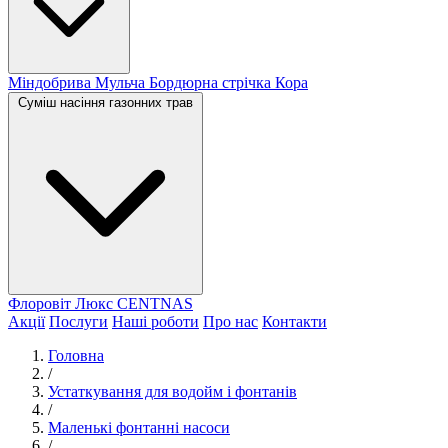
Міндобрива
Мульча
Бордюрна стрічка
Кора
Суміш насіння газонних трав
Флоровіт Люкс
СENTNAS
Акції
Послуги
Наші роботи
Про нас
Контакти
Головна
/
Устаткування для водойм і фонтанів
/
Маленькі фонтанні насоси
/