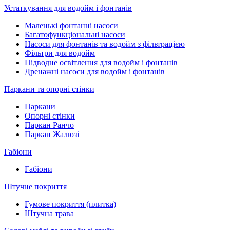
Устаткування для водойм і фонтанів
Маленькі фонтанні насоси
Багатофункціональні насоси
Насоси для фонтанів та водойм з фільтрацією
Фільтри для водойм
Підводне освітлення для водойм і фонтанів
Дренажні насоси для водойм і фонтанів
Паркани та опорні стінки
Паркани
Опорні стінки
Паркан Ранчо
Паркан Жалюзі
Габіони
Габіони
Штучне покриття
Гумове покриття (плитка)
Штучна трава