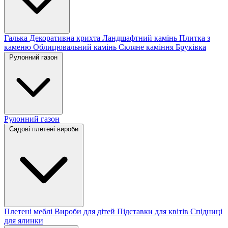
Галька
Декоративна крихта
Ландшафтний камінь
Плитка з
каменю
Облицювальний камінь
Скляне каміння
Бруківка
Рулонний газон
Рулонний газон
Садові плетені вироби
Плетені меблі
Вироби для дітей
Підставки для квітів
Спідниці
для ялинки