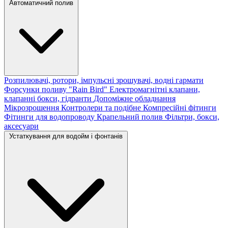
Автоматичний полив
Розпилювачі, ротори, імпульсні зрошувачі, водні гармати
Форсунки поливу "Rain Bird"
Електромагнітні клапани,
клапанні бокси, гідранти
Допоміжне обладнання
Мікрозрошення
Контролери та подібне
Компресійні фітинги
Фітинги для водопроводу
Крапельний полив
Фільтри, бокси,
аксесуари
Устаткування для водойм і фонтанів