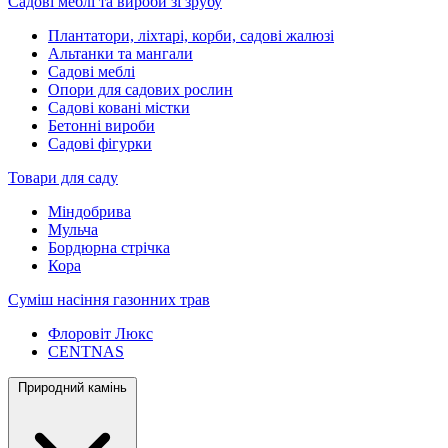
Садові меблі та вироби зі зрубу
Плантатори, ліхтарі, корби, садові жалюзі
Альтанки та мангали
Садові меблі
Опори для садових рослин
Садові ковані містки
Бетонні вироби
Садові фігурки
Товари для саду
Міндобрива
Мульча
Бордюрна стрічка
Кора
Суміш насіння газонних трав
Флоровіт Люкс
СENTNAS
Природний камінь