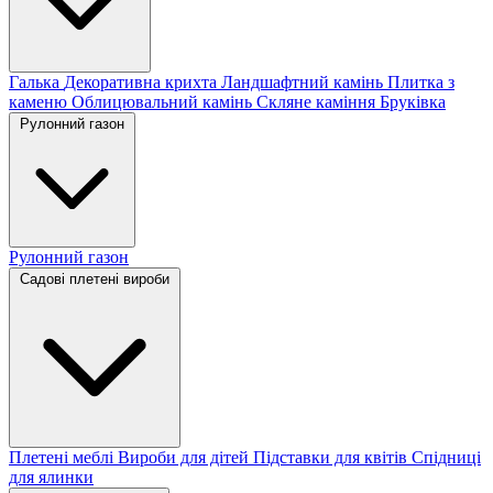
Галька
Декоративна крихта
Ландшафтний камінь
Плитка з
каменю
Облицювальний камінь
Скляне каміння
Бруківка
Рулонний газон
Рулонний газон
Садові плетені вироби
Плетені меблі
Вироби для дітей
Підставки для квітів
Спідниці
для ялинки