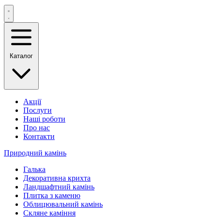
Каталог
Акції
Послуги
Наші роботи
Про нас
Контакти
Природний камінь
Галька
Декоративна крихта
Ландшафтний камінь
Плитка з каменю
Облицювальний камінь
Скляне каміння