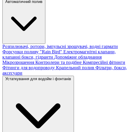
Автоматичний полив
Розпилювачі, ротори, імпульсні зрошувачі, водні гармати
Форсунки поливу "Rain Bird"
Електромагнітні клапани,
клапанні бокси, гідранти
Допоміжне обладнання
Мікрозрошення
Контролери та подібне
Компресійні фітинги
Фітинги для водопроводу
Крапельний полив
Фільтри, бокси,
аксесуари
Устаткування для водойм і фонтанів