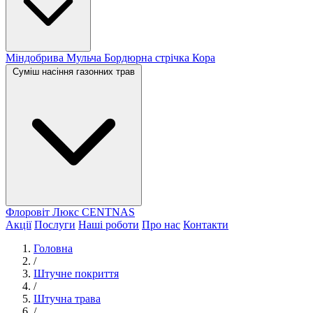
Міндобрива
Мульча
Бордюрна стрічка
Кора
Суміш насіння газонних трав
Флоровіт Люкс
СENTNAS
Акції
Послуги
Наші роботи
Про нас
Контакти
Головна
/
Штучне покриття
/
Штучна трава
/