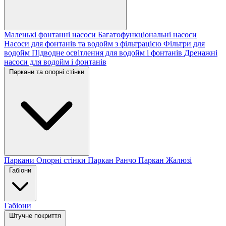
Маленькі фонтанні насоси
Багатофункціональні насоси
Насоси для фонтанів та водойм з фільтрацією
Фільтри для
водойм
Підводне освітлення для водойм і фонтанів
Дренажні
насоси для водойм і фонтанів
Паркани та опорні стінки
Паркани
Опорні стінки
Паркан Ранчо
Паркан Жалюзі
Габіони
Габіони
Штучне покриття