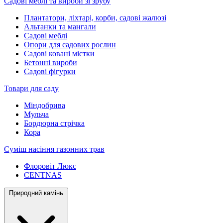
Садові меблі та вироби зі зрубу
Плантатори, ліхтарі, корби, садові жалюзі
Альтанки та мангали
Садові меблі
Опори для садових рослин
Садові ковані містки
Бетонні вироби
Садові фігурки
Товари для саду
Міндобрива
Мульча
Бордюрна стрічка
Кора
Суміш насіння газонних трав
Флоровіт Люкс
СENTNAS
Природний камінь