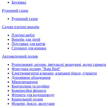
Бруківка
Рулонний газон
Рулонний газон
Садові плетені вироби
Плетені меблі
Вироби для дітей
Підставки для квітів
Спідниці для ялинки
Автоматичний полив
Розпилювачі, ротори, імпульсні зрошувачі, водні гармати
Форсунки поливу "Rain Bird"
Електромагнітні клапани, клапанні бокси, гідранти
Допоміжне обладнання
Мікрозрошення
Контролери та подібне
Компресійні фітинги
Фітинги для водопроводу
Крапельний полив
Фільтри, бокси, аксесуари