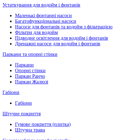
Устаткування для водойм і фонтанів
Маленькі фонтанні насоси
Багатофункціональні насоси
Насоси для фонтанів та водойм з фільтрацією
Фільтри для водойм
Підводне освітлення для водойм і фонтанів
Дренажні насоси для водойм і фонтанів
Паркани та опорні стінки
Паркани
Опорні стінки
Паркан Ранчо
Паркан Жалюзі
Габіони
Габіони
Штучне покриття
Гумове покриття (плитка)
Штучна трава