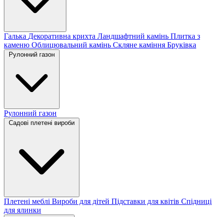
Галька
Декоративна крихта
Ландшафтний камінь
Плитка з
каменю
Облицювальний камінь
Скляне каміння
Бруківка
Рулонний газон
Рулонний газон
Садові плетені вироби
Плетені меблі
Вироби для дітей
Підставки для квітів
Спідниці
для ялинки