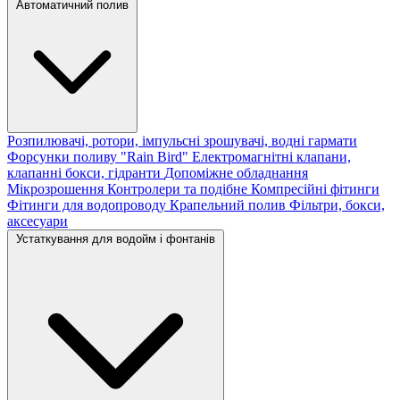
Автоматичний полив
Розпилювачі, ротори, імпульсні зрошувачі, водні гармати
Форсунки поливу "Rain Bird"
Електромагнітні клапани,
клапанні бокси, гідранти
Допоміжне обладнання
Мікрозрошення
Контролери та подібне
Компресійні фітинги
Фітинги для водопроводу
Крапельний полив
Фільтри, бокси,
аксесуари
Устаткування для водойм і фонтанів