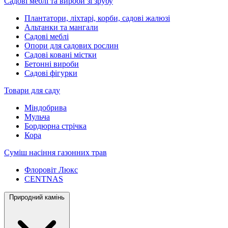
Садові меблі та вироби зі зрубу
Плантатори, ліхтарі, корби, садові жалюзі
Альтанки та мангали
Садові меблі
Опори для садових рослин
Садові ковані містки
Бетонні вироби
Садові фігурки
Товари для саду
Міндобрива
Мульча
Бордюрна стрічка
Кора
Суміш насіння газонних трав
Флоровіт Люкс
СENTNAS
Природний камінь