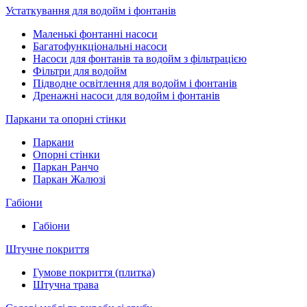
Устаткування для водойм і фонтанів
Маленькі фонтанні насоси
Багатофункціональні насоси
Насоси для фонтанів та водойм з фільтрацією
Фільтри для водойм
Підводне освітлення для водойм і фонтанів
Дренажні насоси для водойм і фонтанів
Паркани та опорні стінки
Паркани
Опорні стінки
Паркан Ранчо
Паркан Жалюзі
Габіони
Габіони
Штучне покриття
Гумове покриття (плитка)
Штучна трава