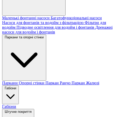
Маленькі фонтанні насоси
Багатофункціональні насоси
Насоси для фонтанів та водойм з фільтрацією
Фільтри для
водойм
Підводне освітлення для водойм і фонтанів
Дренажні
насоси для водойм і фонтанів
Паркани та опорні стінки
Паркани
Опорні стінки
Паркан Ранчо
Паркан Жалюзі
Габіони
Габіони
Штучне покриття