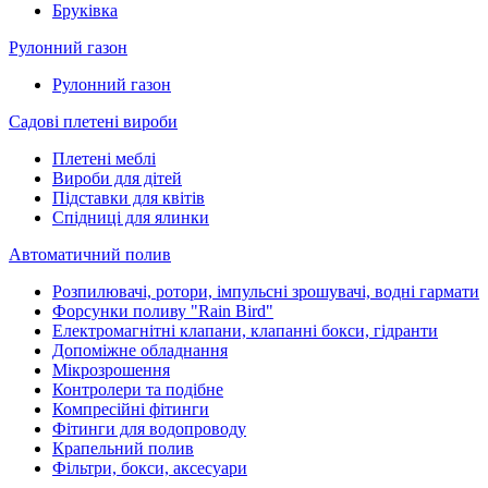
Бруківка
Рулонний газон
Рулонний газон
Садові плетені вироби
Плетені меблі
Вироби для дітей
Підставки для квітів
Спідниці для ялинки
Автоматичний полив
Розпилювачі, ротори, імпульсні зрошувачі, водні гармати
Форсунки поливу "Rain Bird"
Електромагнітні клапани, клапанні бокси, гідранти
Допоміжне обладнання
Мікрозрошення
Контролери та подібне
Компресійні фітинги
Фітинги для водопроводу
Крапельний полив
Фільтри, бокси, аксесуари