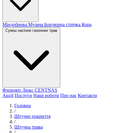
Міндобрива
Мульча
Бордюрна стрічка
Кора
Суміш насіння газонних трав
Флоровіт Люкс
СENTNAS
Акції
Послуги
Наші роботи
Про нас
Контакти
Головна
/
Штучне покриття
/
Штучна трава
/