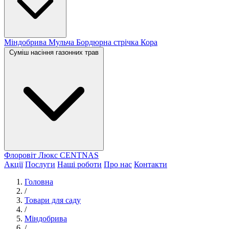
Міндобрива
Мульча
Бордюрна стрічка
Кора
Суміш насіння газонних трав
Флоровіт Люкс
СENTNAS
Акції
Послуги
Наші роботи
Про нас
Контакти
Головна
/
Товари для саду
/
Міндобрива
/