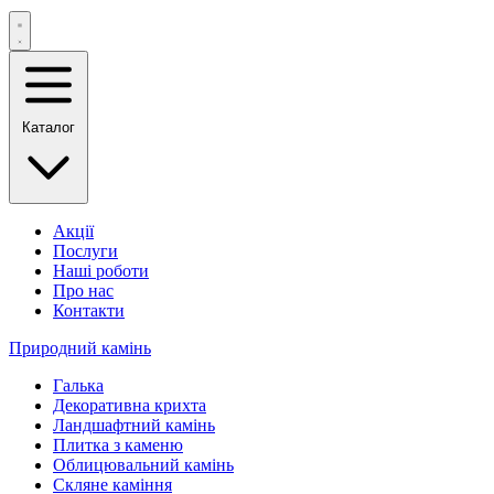
Каталог
Акції
Послуги
Наші роботи
Про нас
Контакти
Природний камінь
Галька
Декоративна крихта
Ландшафтний камінь
Плитка з каменю
Облицювальний камінь
Скляне каміння