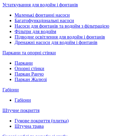
Устаткування для водойм і фонтанів
Маленькі фонтанні насоси
Багатофункціональні насоси
Насоси для фонтанів та водойм з фільтрацією
Фільтри для водойм
Підводне освітлення для водойм і фонтанів
Дренажні насоси для водойм і фонтанів
Паркани та опорні стінки
Паркани
Опорні стінки
Паркан Ранчо
Паркан Жалюзі
Габіони
Габіони
Штучне покриття
Гумове покриття (плитка)
Штучна трава