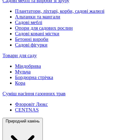
Садові меблі та вироби зі зрубу
Плантатори, ліхтарі, корби, садові жалюзі
Альтанки та мангали
Садові меблі
Опори для садових рослин
Садові ковані містки
Бетонні вироби
Садові фігурки
Товари для саду
Міндобрива
Мульча
Бордюрна стрічка
Кора
Суміш насіння газонних трав
Флоровіт Люкс
СENTNAS
Природний камінь