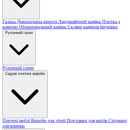
Галька
Декоративна крихта
Ландшафтний камінь
Плитка з
каменю
Облицювальний камінь
Скляне каміння
Бруківка
Рулонний газон
Рулонний газон
Садові плетені вироби
Плетені меблі
Вироби для дітей
Підставки для квітів
Спідниці
для ялинки