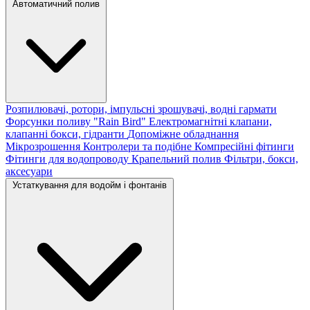
Автоматичний полив
Розпилювачі, ротори, імпульсні зрошувачі, водні гармати
Форсунки поливу "Rain Bird"
Електромагнітні клапани,
клапанні бокси, гідранти
Допоміжне обладнання
Мікрозрошення
Контролери та подібне
Компресійні фітинги
Фітинги для водопроводу
Крапельний полив
Фільтри, бокси,
аксесуари
Устаткування для водойм і фонтанів