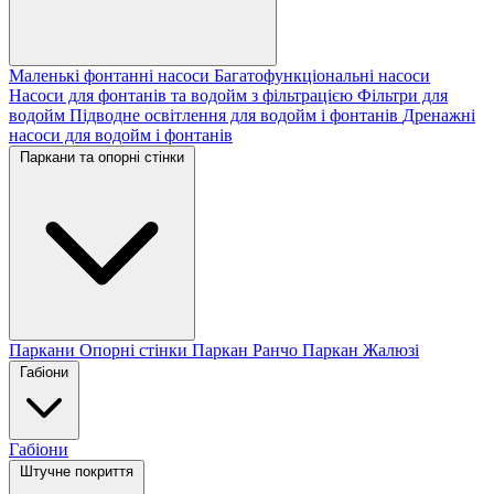
Маленькі фонтанні насоси
Багатофункціональні насоси
Насоси для фонтанів та водойм з фільтрацією
Фільтри для
водойм
Підводне освітлення для водойм і фонтанів
Дренажні
насоси для водойм і фонтанів
Паркани та опорні стінки
Паркани
Опорні стінки
Паркан Ранчо
Паркан Жалюзі
Габіони
Габіони
Штучне покриття