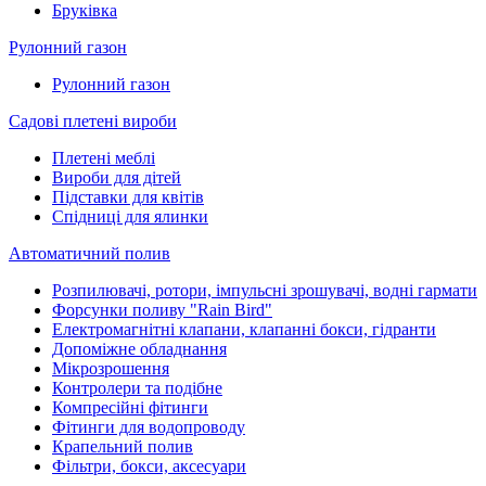
Бруківка
Рулонний газон
Рулонний газон
Садові плетені вироби
Плетені меблі
Вироби для дітей
Підставки для квітів
Спідниці для ялинки
Автоматичний полив
Розпилювачі, ротори, імпульсні зрошувачі, водні гармати
Форсунки поливу "Rain Bird"
Електромагнітні клапани, клапанні бокси, гідранти
Допоміжне обладнання
Мікрозрошення
Контролери та подібне
Компресійні фітинги
Фітинги для водопроводу
Крапельний полив
Фільтри, бокси, аксесуари