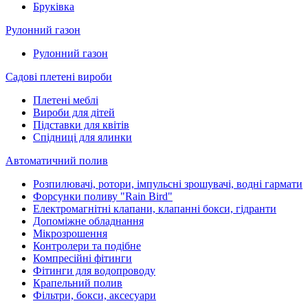
Бруківка
Рулонний газон
Рулонний газон
Садові плетені вироби
Плетені меблі
Вироби для дітей
Підставки для квітів
Спідниці для ялинки
Автоматичний полив
Розпилювачі, ротори, імпульсні зрошувачі, водні гармати
Форсунки поливу "Rain Bird"
Електромагнітні клапани, клапанні бокси, гідранти
Допоміжне обладнання
Мікрозрошення
Контролери та подібне
Компресійні фітинги
Фітинги для водопроводу
Крапельний полив
Фільтри, бокси, аксесуари