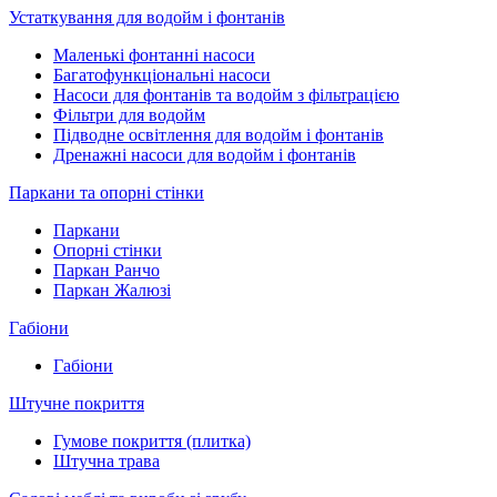
Устаткування для водойм і фонтанів
Маленькі фонтанні насоси
Багатофункціональні насоси
Насоси для фонтанів та водойм з фільтрацією
Фільтри для водойм
Підводне освітлення для водойм і фонтанів
Дренажні насоси для водойм і фонтанів
Паркани та опорні стінки
Паркани
Опорні стінки
Паркан Ранчо
Паркан Жалюзі
Габіони
Габіони
Штучне покриття
Гумове покриття (плитка)
Штучна трава