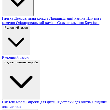
Галька
Декоративна крихта
Ландшафтний камінь
Плитка з
каменю
Облицювальний камінь
Скляне каміння
Бруківка
Рулонний газон
Рулонний газон
Садові плетені вироби
Плетені меблі
Вироби для дітей
Підставки для квітів
Спідниці
для ялинки