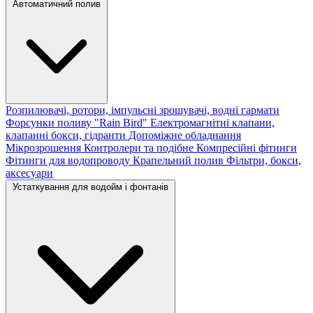
Автоматичний полив
Розпилювачі, ротори, імпульсні зрошувачі, водні гармати
Форсунки поливу "Rain Bird"
Електромагнітні клапани,
клапанні бокси, гідранти
Допоміжне обладнання
Мікрозрошення
Контролери та подібне
Компресійні фітинги
Фітинги для водопроводу
Крапельний полив
Фільтри, бокси,
аксесуари
Устаткування для водойм і фонтанів