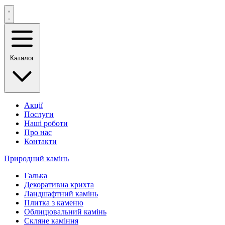
Каталог
Акції
Послуги
Наші роботи
Про нас
Контакти
Природний камінь
Галька
Декоративна крихта
Ландшафтний камінь
Плитка з каменю
Облицювальний камінь
Скляне каміння