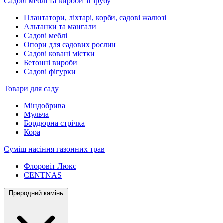
Садові меблі та вироби зі зрубу
Плантатори, ліхтарі, корби, садові жалюзі
Альтанки та мангали
Садові меблі
Опори для садових рослин
Садові ковані містки
Бетонні вироби
Садові фігурки
Товари для саду
Міндобрива
Мульча
Бордюрна стрічка
Кора
Суміш насіння газонних трав
Флоровіт Люкс
СENTNAS
Природний камінь