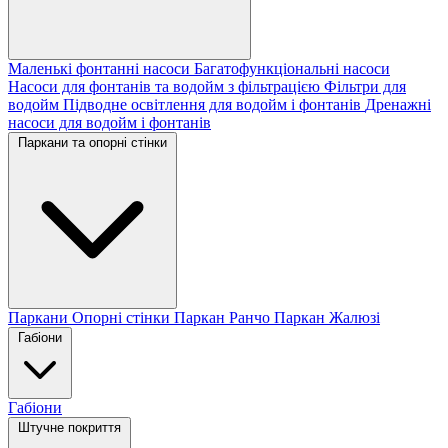
Маленькі фонтанні насоси
Багатофункціональні насоси
Насоси для фонтанів та водойм з фільтрацією
Фільтри для
водойм
Підводне освітлення для водойм і фонтанів
Дренажні
насоси для водойм і фонтанів
Паркани та опорні стінки
Паркани
Опорні стінки
Паркан Ранчо
Паркан Жалюзі
Габіони
Габіони
Штучне покриття