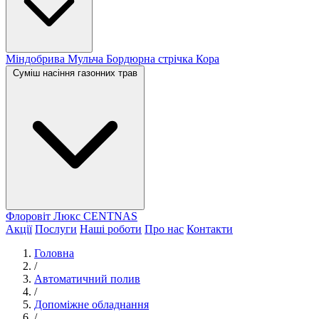
Міндобрива
Мульча
Бордюрна стрічка
Кора
Суміш насіння газонних трав
Флоровіт Люкс
СENTNAS
Акції
Послуги
Наші роботи
Про нас
Контакти
Головна
/
Автоматичний полив
/
Допоміжне обладнання
/