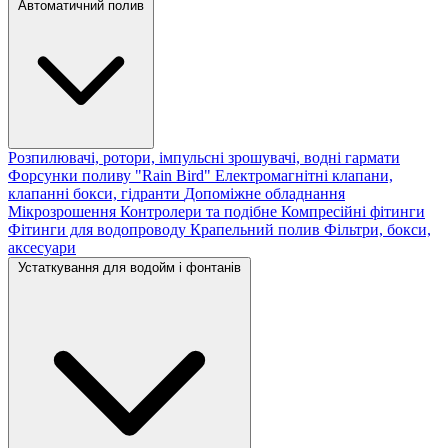
Автоматичний полив
Розпилювачі, ротори, імпульсні зрошувачі, водні гармати
Форсунки поливу "Rain Bird"
Електромагнітні клапани,
клапанні бокси, гідранти
Допоміжне обладнання
Мікрозрошення
Контролери та подібне
Компресійні фітинги
Фітинги для водопроводу
Крапельний полив
Фільтри, бокси,
аксесуари
Устаткування для водойм і фонтанів