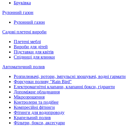
Бруківка
Рулонний газон
Рулонний газон
Садові плетені вироби
Плетені меблі
Вироби для дітей
Підставки для квітів
Спідниці для ялинки
Автоматичний полив
Розпилювачі, ротори, імпульсні зрошувачі, водні гармати
Форсунки поливу "Rain Bird"
Електромагнітні клапани, клапанні бокси, гідранти
Допоміжне обладнання
Мікрозрошення
Контролери та подібне
Компресійні фітинги
Фітинги для водопроводу
Крапельний полив
Фільтри, бокси, аксесуари