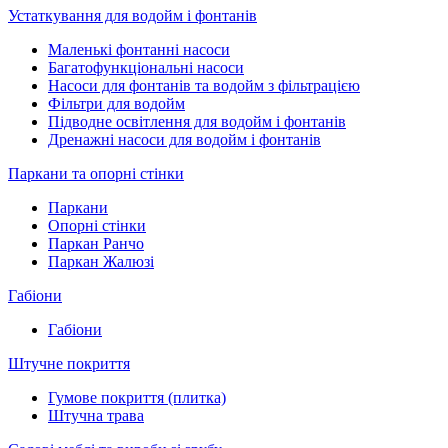
Устаткування для водойм і фонтанів
Маленькі фонтанні насоси
Багатофункціональні насоси
Насоси для фонтанів та водойм з фільтрацією
Фільтри для водойм
Підводне освітлення для водойм і фонтанів
Дренажні насоси для водойм і фонтанів
Паркани та опорні стінки
Паркани
Опорні стінки
Паркан Ранчо
Паркан Жалюзі
Габіони
Габіони
Штучне покриття
Гумове покриття (плитка)
Штучна трава