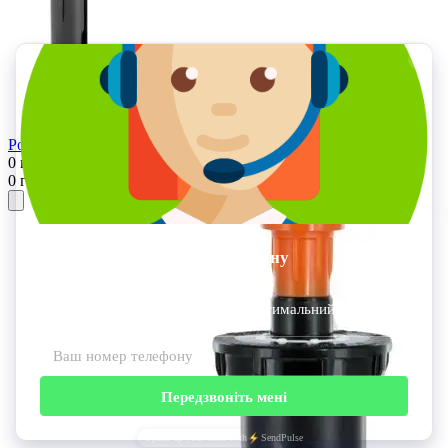
-15%
Роторний зрошувач RAIN BIRD 5012PL-SAM-PRS
0 грн
0 грн