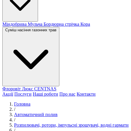
Міндобрива
Мульча
Бордюрна стрічка
Кора
Суміш насіння газонних трав
Флоровіт Люкс
СENTNAS
Акції
Послуги
Наші роботи
Про нас
Контакти
Головна
/
Автоматичний полив
/
Розпилювачі, ротори, імпульсні зрошувачі, водні гармати
/