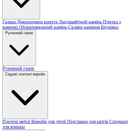
Галька
Декоративна крихта
Ландшафтний камінь
Плитка з
каменю
Облицювальний камінь
Скляне каміння
Бруківка
Рулонний газон
Рулонний газон
Садові плетені вироби
Плетені меблі
Вироби для дітей
Підставки для квітів
Спідниці
для ялинки