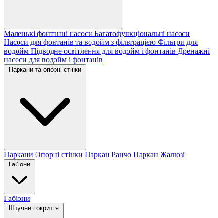
Маленькі фонтанні насоси
Багатофункціональні насоси
Насоси для фонтанів та водойм з фільтрацією
Фільтри для
водойм
Підводне освітлення для водойм і фонтанів
Дренажні
насоси для водойм і фонтанів
Паркани та опорні стінки
Паркани
Опорні стінки
Паркан Ранчо
Паркан Жалюзі
Габіони
Габіони
Штучне покриття