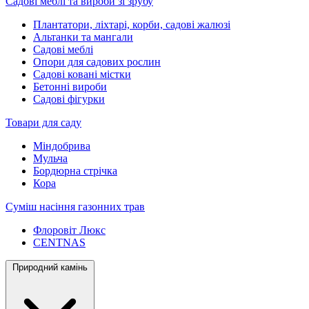
Садові меблі та вироби зі зрубу
Плантатори, ліхтарі, корби, садові жалюзі
Альтанки та мангали
Садові меблі
Опори для садових рослин
Садові ковані містки
Бетонні вироби
Садові фігурки
Товари для саду
Міндобрива
Мульча
Бордюрна стрічка
Кора
Суміш насіння газонних трав
Флоровіт Люкс
СENTNAS
Природний камінь