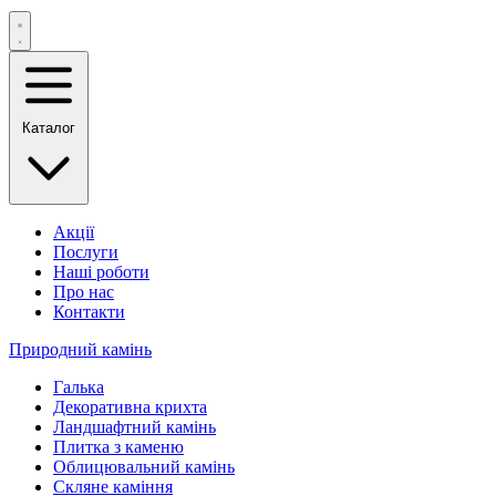
Каталог
Акції
Послуги
Наші роботи
Про нас
Контакти
Природний камінь
Галька
Декоративна крихта
Ландшафтний камінь
Плитка з каменю
Облицювальний камінь
Скляне каміння