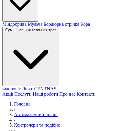
Міндобрива
Мульча
Бордюрна стрічка
Кора
Суміш насіння газонних трав
Флоровіт Люкс
СENTNAS
Акції
Послуги
Наші роботи
Про нас
Контакти
Головна
/
Автоматичний полив
/
Контролери та подібне
/