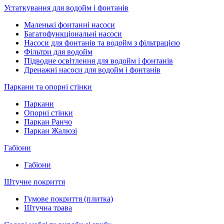
Устаткування для водойм і фонтанів
Маленькі фонтанні насоси
Багатофункціональні насоси
Насоси для фонтанів та водойм з фільтрацією
Фільтри для водойм
Підводне освітлення для водойм і фонтанів
Дренажні насоси для водойм і фонтанів
Паркани та опорні стінки
Паркани
Опорні стінки
Паркан Ранчо
Паркан Жалюзі
Габіони
Габіони
Штучне покриття
Гумове покриття (плитка)
Штучна трава