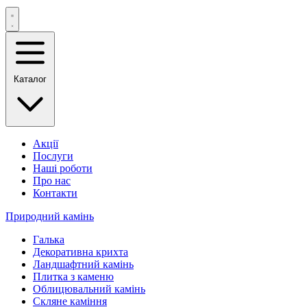
Каталог
Акції
Послуги
Наші роботи
Про нас
Контакти
Природний камінь
Галька
Декоративна крихта
Ландшафтний камінь
Плитка з каменю
Облицювальний камінь
Скляне каміння