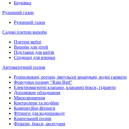
Бруківка
Рулонний газон
Рулонний газон
Садові плетені вироби
Плетені меблі
Вироби для дітей
Підставки для квітів
Спідниці для ялинки
Автоматичний полив
Розпилювачі, ротори, імпульсні зрошувачі, водні гармати
Форсунки поливу "Rain Bird"
Електромагнітні клапани, клапанні бокси, гідранти
Допоміжне обладнання
Мікрозрошення
Контролери та подібне
Компресійні фітинги
Фітинги для водопроводу
Крапельний полив
Фільтри, бокси, аксесуари