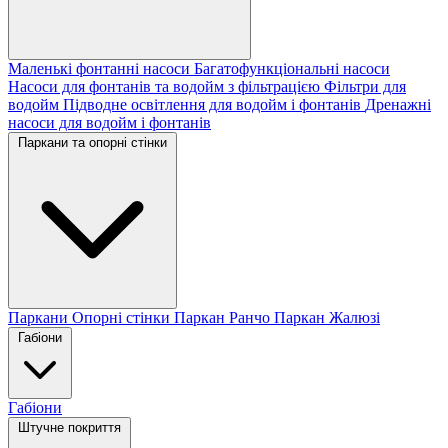
Маленькі фонтанні насоси
Багатофункціональні насоси
Насоси для фонтанів та водойм з фільтрацією
Фільтри для
водойм
Підводне освітлення для водойм і фонтанів
Дренажні
насоси для водойм і фонтанів
Паркани та опорні стінки
Паркани
Опорні стінки
Паркан Ранчо
Паркан Жалюзі
Габіони
Габіони
Штучне покриття