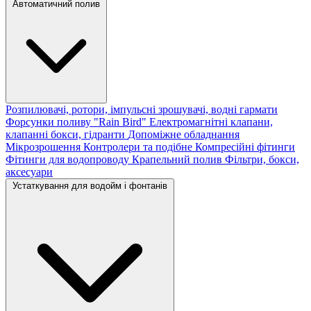
Автоматичний полив
Розпилювачі, ротори, імпульсні зрошувачі, водні гармати
Форсунки поливу "Rain Bird"
Електромагнітні клапани,
клапанні бокси, гідранти
Допоміжне обладнання
Мікрозрошення
Контролери та подібне
Компресійні фітинги
Фітинги для водопроводу
Крапельний полив
Фільтри, бокси,
аксесуари
Устаткування для водойм і фонтанів