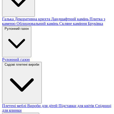
Галька
Декоративна крихта
Ландшафтний камінь
Плитка з
каменю
Облицювальний камінь
Скляне каміння
Бруківка
Рулонний газон
Рулонний газон
Садові плетені вироби
Плетені меблі
Вироби для дітей
Підставки для квітів
Спідниці
для ялинки