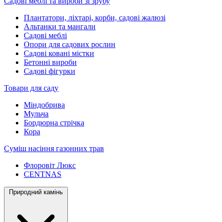
Садові меблі та вироби зі зрубу
Плантатори, ліхтарі, корби, садові жалюзі
Альтанки та мангали
Садові меблі
Опори для садових рослин
Садові ковані містки
Бетонні вироби
Садові фігурки
Товари для саду
Міндобрива
Мульча
Бордюрна стрічка
Кора
Суміш насіння газонних трав
Флоровіт Люкс
СENTNAS
Природний камінь