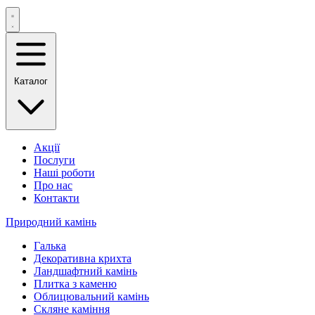
Каталог
Акції
Послуги
Наші роботи
Про нас
Контакти
Природний камінь
Галька
Декоративна крихта
Ландшафтний камінь
Плитка з каменю
Облицювальний камінь
Скляне каміння