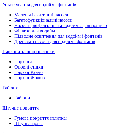
Устаткування для водойм і фонтанів
Маленькі фонтанні насоси
Багатофункціональні насоси
Насоси для фонтанів та водойм з фільтрацією
Фільтри для водойм
Підводне освітлення для водойм і фонтанів
Дренажні насоси для водойм і фонтанів
Паркани та опорні стінки
Паркани
Опорні стінки
Паркан Ранчо
Паркан Жалюзі
Габіони
Габіони
Штучне покриття
Гумове покриття (плитка)
Штучна трава