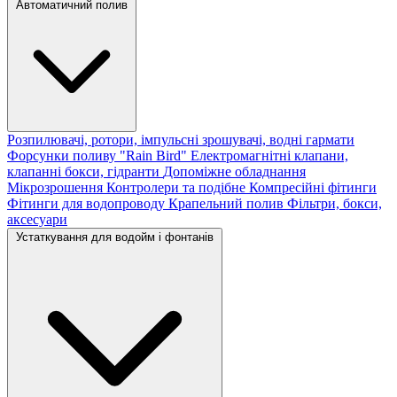
Автоматичний полив
Розпилювачі, ротори, імпульсні зрошувачі, водні гармати
Форсунки поливу "Rain Bird"
Електромагнітні клапани,
клапанні бокси, гідранти
Допоміжне обладнання
Мікрозрошення
Контролери та подібне
Компресійні фітинги
Фітинги для водопроводу
Крапельний полив
Фільтри, бокси,
аксесуари
Устаткування для водойм і фонтанів