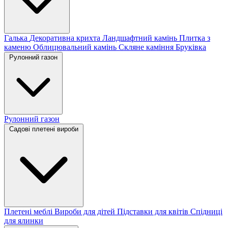
Галька
Декоративна крихта
Ландшафтний камінь
Плитка з
каменю
Облицювальний камінь
Скляне каміння
Бруківка
Рулонний газон
Рулонний газон
Садові плетені вироби
Плетені меблі
Вироби для дітей
Підставки для квітів
Спідниці
для ялинки