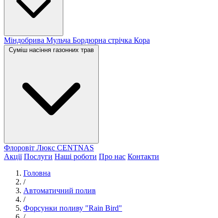
Міндобрива
Мульча
Бордюрна стрічка
Кора
Суміш насіння газонних трав
Флоровіт Люкс
СENTNAS
Акції
Послуги
Наші роботи
Про нас
Контакти
Головна
/
Автоматичний полив
/
Форсунки поливу "Rain Bird"
/