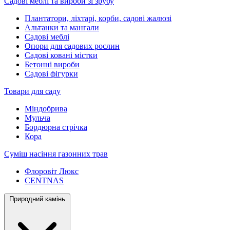
Садові меблі та вироби зі зрубу
Плантатори, ліхтарі, корби, садові жалюзі
Альтанки та мангали
Садові меблі
Опори для садових рослин
Садові ковані містки
Бетонні вироби
Садові фігурки
Товари для саду
Міндобрива
Мульча
Бордюрна стрічка
Кора
Суміш насіння газонних трав
Флоровіт Люкс
СENTNAS
Природний камінь