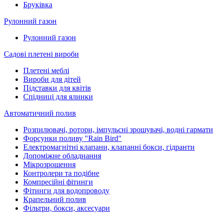
Бруківка
Рулонний газон
Рулонний газон
Садові плетені вироби
Плетені меблі
Вироби для дітей
Підставки для квітів
Спідниці для ялинки
Автоматичний полив
Розпилювачі, ротори, імпульсні зрошувачі, водні гармати
Форсунки поливу "Rain Bird"
Електромагнітні клапани, клапанні бокси, гідранти
Допоміжне обладнання
Мікрозрошення
Контролери та подібне
Компресійні фітинги
Фітинги для водопроводу
Крапельний полив
Фільтри, бокси, аксесуари