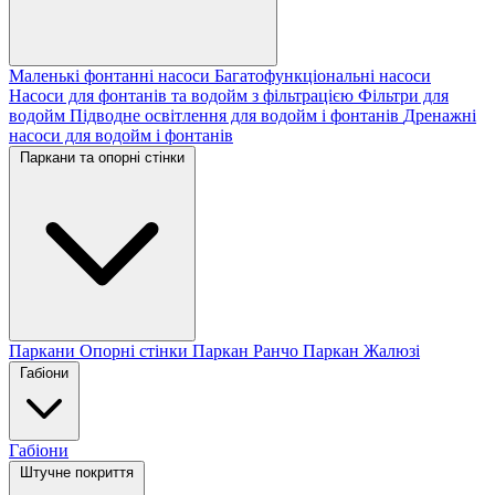
Маленькі фонтанні насоси
Багатофункціональні насоси
Насоси для фонтанів та водойм з фільтрацією
Фільтри для
водойм
Підводне освітлення для водойм і фонтанів
Дренажні
насоси для водойм і фонтанів
Паркани та опорні стінки
Паркани
Опорні стінки
Паркан Ранчо
Паркан Жалюзі
Габіони
Габіони
Штучне покриття