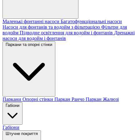
Маленькі фонтанні насоси
Багатофункціональні насоси
Насоси для фонтанів та водойм з фільтрацією
Фільтри для
водойм
Підводне освітлення для водойм і фонтанів
Дренажні
насоси для водойм і фонтанів
Паркани та опорні стінки
Паркани
Опорні стінки
Паркан Ранчо
Паркан Жалюзі
Габіони
Габіони
Штучне покриття