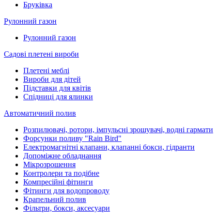
Бруківка
Рулонний газон
Рулонний газон
Садові плетені вироби
Плетені меблі
Вироби для дітей
Підставки для квітів
Спідниці для ялинки
Автоматичний полив
Розпилювачі, ротори, імпульсні зрошувачі, водні гармати
Форсунки поливу "Rain Bird"
Електромагнітні клапани, клапанні бокси, гідранти
Допоміжне обладнання
Мікрозрошення
Контролери та подібне
Компресійні фітинги
Фітинги для водопроводу
Крапельний полив
Фільтри, бокси, аксесуари