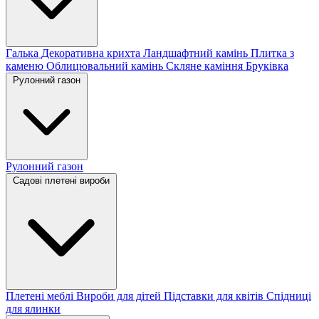
Галька
Декоративна крихта
Ландшафтний камінь
Плитка з
каменю
Облицювальний камінь
Скляне каміння
Бруківка
Рулонний газон
Рулонний газон
Садові плетені вироби
Плетені меблі
Вироби для дітей
Підставки для квітів
Спідниці
для ялинки