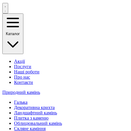
Каталог
Акції
Послуги
Наші роботи
Про нас
Контакти
Природний камінь
Галька
Декоративна крихта
Ландшафтний камінь
Плитка з каменю
Облицювальний камінь
Скляне каміння