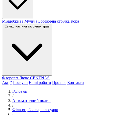
Міндобрива
Мульча
Бордюрна стрічка
Кора
Суміш насіння газонних трав
Флоровіт Люкс
СENTNAS
Акції
Послуги
Наші роботи
Про нас
Контакти
Головна
/
Автоматичний полив
/
Фільтри, бокси, аксесуари
/