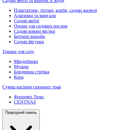
Садові меблі та вироби зі зрубу
Плантатори, ліхтарі, корби, садові жалюзі
Альтанки та мангали
Садові меблі
Опори для садових рослин
Садові ковані містки
Бетонні вироби
Садові фігурки
Товари для саду
Міндобрива
Мульча
Бордюрна стрічка
Кора
Суміш насіння газонних трав
Флоровіт Люкс
СENTNAS
Природний камінь