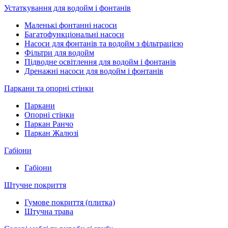
Устаткування для водойм і фонтанів
Маленькі фонтанні насоси
Багатофункціональні насоси
Насоси для фонтанів та водойм з фільтрацією
Фільтри для водойм
Підводне освітлення для водойм і фонтанів
Дренажні насоси для водойм і фонтанів
Паркани та опорні стінки
Паркани
Опорні стінки
Паркан Ранчо
Паркан Жалюзі
Габіони
Габіони
Штучне покриття
Гумове покриття (плитка)
Штучна трава