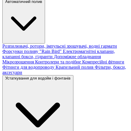
Автоматичний полив
Розпилювачі, ротори, імпульсні зрошувачі, водні гармати
Форсунки поливу "Rain Bird"
Електромагнітні клапани,
клапанні бокси, гідранти
Допоміжне обладнання
Мікрозрошення
Контролери та подібне
Компресійні фітинги
Фітинги для водопроводу
Крапельний полив
Фільтри, бокси,
аксесуари
Устаткування для водойм і фонтанів