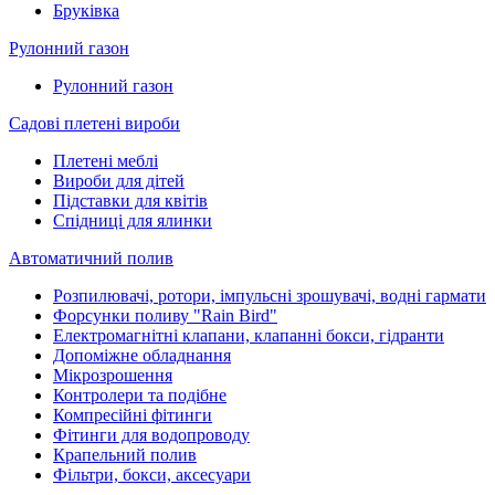
Бруківка
Рулонний газон
Рулонний газон
Садові плетені вироби
Плетені меблі
Вироби для дітей
Підставки для квітів
Спідниці для ялинки
Автоматичний полив
Розпилювачі, ротори, імпульсні зрошувачі, водні гармати
Форсунки поливу "Rain Bird"
Електромагнітні клапани, клапанні бокси, гідранти
Допоміжне обладнання
Мікрозрошення
Контролери та подібне
Компресійні фітинги
Фітинги для водопроводу
Крапельний полив
Фільтри, бокси, аксесуари