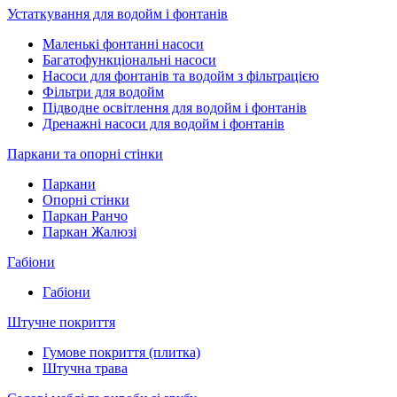
Устаткування для водойм і фонтанів
Маленькі фонтанні насоси
Багатофункціональні насоси
Насоси для фонтанів та водойм з фільтрацією
Фільтри для водойм
Підводне освітлення для водойм і фонтанів
Дренажні насоси для водойм і фонтанів
Паркани та опорні стінки
Паркани
Опорні стінки
Паркан Ранчо
Паркан Жалюзі
Габіони
Габіони
Штучне покриття
Гумове покриття (плитка)
Штучна трава