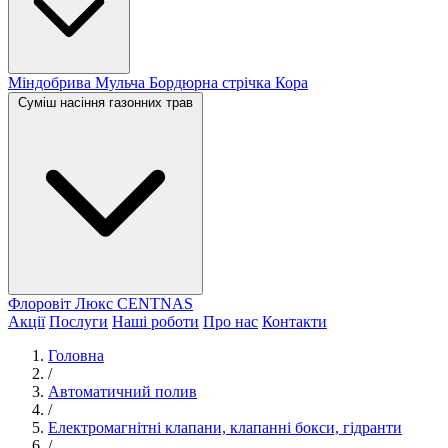
Міндобрива
Мульча
Бордюрна стрічка
Кора
Суміш насіння газонних трав
Флоровіт Люкс
СENTNAS
Акції
Послуги
Наші роботи
Про нас
Контакти
Головна
/
Автоматичний полив
/
Електромагнітні клапани, клапанні бокси, гідранти
/