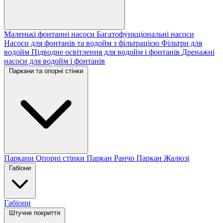
Маленькі фонтанні насоси
Багатофункціональні насоси
Насоси для фонтанів та водойм з фільтрацією
Фільтри для
водойм
Підводне освітлення для водойм і фонтанів
Дренажні
насоси для водойм і фонтанів
Паркани та опорні стінки
Паркани
Опорні стінки
Паркан Ранчо
Паркан Жалюзі
Габіони
Габіони
Штучне покриття