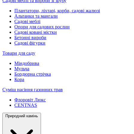
Садові меблі та вироби зі зрубу
Плантатори, ліхтарі, корби, садові жалюзі
Альтанки та мангали
Садові меблі
Опори для садових рослин
Садові ковані містки
Бетонні вироби
Садові фігурки
Товари для саду
Міндобрива
Мульча
Бордюрна стрічка
Кора
Суміш насіння газонних трав
Флоровіт Люкс
СENTNAS
Природний камінь