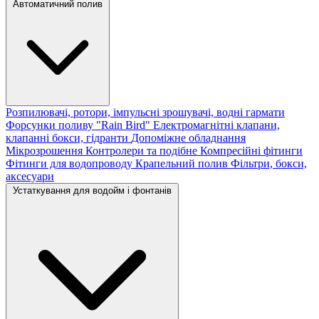
Автоматичний полив
Розпилювачі, ротори, імпульсні зрошувачі, водні гармати
Форсунки поливу "Rain Bird"
Електромагнітні клапани,
клапанні бокси, гідранти
Допоміжне обладнання
Мікрозрошення
Контролери та подібне
Компресійні фітинги
Фітинги для водопроводу
Крапельний полив
Фільтри, бокси,
аксесуари
Устаткування для водойм і фонтанів