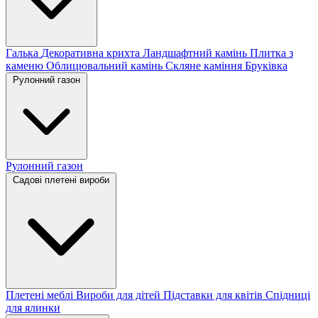
Галька
Декоративна крихта
Ландшафтний камінь
Плитка з
каменю
Облицювальний камінь
Скляне каміння
Бруківка
Рулонний газон
Рулонний газон
Садові плетені вироби
Плетені меблі
Вироби для дітей
Підставки для квітів
Спідниці
для ялинки