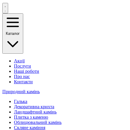
Каталог
Акції
Послуги
Наші роботи
Про нас
Контакти
Природний камінь
Галька
Декоративна крихта
Ландшафтний камінь
Плитка з каменю
Облицювальний камінь
Скляне каміння